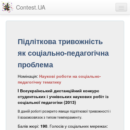
Contest.UA
Конкурсні роботи
Учасники та переможці
Підліткова тривожність
Статистика
як соціально-педагогічна
Про проект
проблема
вхід
Номінація:
Наукові роботи на соціально-
реєстрація
педагогічну тематику
I Всеукраїнський дистанційний конкурс
студентських і учнівських наукових робіт із
соціальної педагогіки (2013)
В даній роботі розкрито явище підліткової тривожності і
її взаємозвязок з типом темпераменту.
Балів жюрі:
190
. Голосів у соціальних мережах: