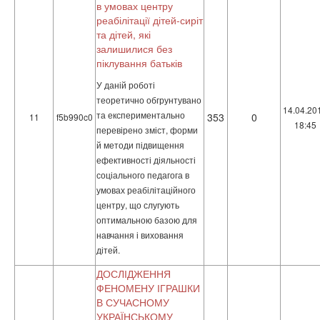
в умовах центру
реабілітації дітей-сиріт
та дітей, які
залишилися без
піклування батьків
У даній роботі
теоретично обгрунтувано
14.04.20
та експериментально
353
0
11
f5b990c0
18:45
перевірено зміст, форми
й методи підвищення
ефективності діяльності
соціального педагога в
умовах реабілітаційного
центру, що слугують
оптимальною базою для
навчання і виховання
дітей.
ДОСЛІДЖЕННЯ
ФЕНОМЕНУ ІГРАШКИ
В СУЧАСНОМУ
УКРАЇНСЬКОМУ