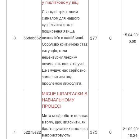
у підлітковому віці
Сьогодні тривожним
сигналом для нашого
суспільства стало
поширення явища
15.04.20
лихослів’я в нашій мові.
377
0
3
56deb662
0:00
Особливо критичною стає
ситуація, коли
нецензурну лексику
починають вживати учні.
Це змушує нас серйозно
замислитися над
проблемою лихослів’я.
МІСЦЕ ШПАРГАЛКИ В
НАВЧАЛЬНОМУ
ПРОЦЕСІ
Мета моєї роботи полягає
в тому, щоб вияснити, як
багато сучасних школярів
21.02.20
375
0
4
52275e22
використовують
10:24