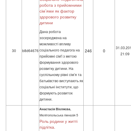
робота з прийомними
сім’ями як фактор
здорового розвитку
дитини
Дана робота
зосереджена на
можливості впливу
31.03.20
соціального педагога на
246
0
30
b8d64676
21:09
прийомні сім'ї з метою
формування здорового
розвитку дитини. На
суспільному рівні сім’я та
батьківство виступають як
соціальні інститути, що
формують розвиток
дитини.
,
Анастасія Віхляєва
Мелітопольська гімназія 5
Роль родини у житті
підлітка.