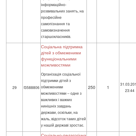
інформаційно-
розвивальних занять, на
професійне
самопізнання та
самовизначення
старшокласників.
Соціальна підтримка
дітей з обмеженими
функціональними
можливостями
Організація соціальної
підтримки дітей з
31.03.20
обмеженими
250
1
29
f3588806
23:44
можливостями – одне з
важливих і важких
нинішніх завдань
держави, оскільки, на
жаль, відсоток таких дітей
у нашій державі зростає.
Соціально-педагогічна