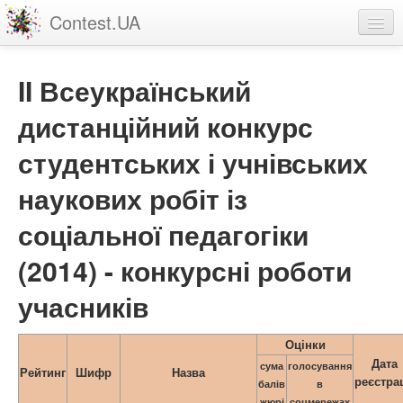
Contest.UA
Конкурсні роботи
II Всеукраїнський
Учасники та переможці
дистанційний конкурс
Статистика
студентських і учнівських
Про проект
наукових робіт із
вхід
соціальної педагогіки
реєстрація
(2014) - конкурсні роботи
учасників
Оцінки
Дата
сума
голосування
Рейтинг
Шифр
Назва
реєстрац
балів
в
жюрі
соцмережах