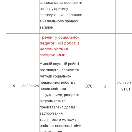
шпаргалки, та прояснити
основну причину
застосування шпаргалок
в навчальному процесі
загалом.
Тренінг у соціально-
педагогічній роботі з
неповнолітніми
засудженими
У даній науковій роботі
розглянуто напрями та
методи соціально-
педагогічної роботи з
26.03.20
370
6
5
8e28ea2a
неповнолітніми
21:01
засудженими; розкрито
актуальність та
представлено досвід
застосування
тренінгового методу у
роботі із неповнолітніми
засудженими.