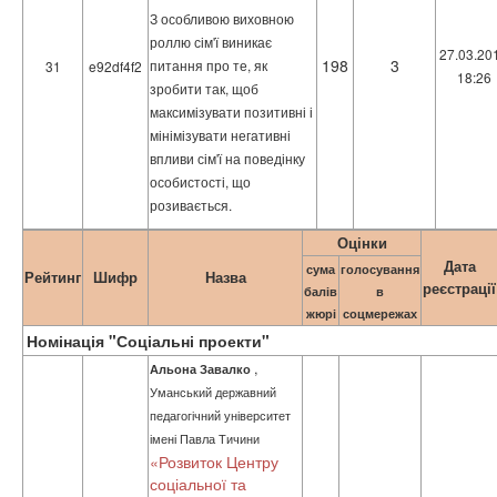
З особливою виховною
роллю сім'ї виникає
27.03.20
198
3
питання про те, як
31
e92df4f2
18:26
зробити так, щоб
максимізувати позитивні і
мінімізувати негативні
впливи сім'ї на поведінку
особистості, що
розивається.
Оцінки
Дата
сума
голосування
Рейтинг
Шифр
Назва
реєстрації
балів
в
жюрі
соцмережах
Номінація "Соціальні проекти"
,
Альона Завалко
Уманський державний
педагогічний університет
імені Павла Тичини
«Розвиток Центру
соціальної та