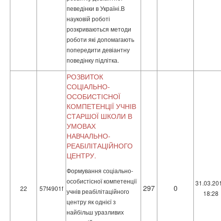
певедінки в Україні.В
науковій роботі
розкриваються методи
роботи які допомагають
попередити девіантну
поведінку підлітка.
РОЗВИТОК
СОЦІАЛЬНО-
ОСОБИСТІСНОЇ
КОМПЕТЕНЦІЇ УЧНІВ
СТАРШОЇ ШКОЛИ В
УМОВАХ
НАВЧАЛЬНО-
РЕАБІЛІТАЦІЙНОГО
ЦЕНТРУ.
Формування соціально-
особистісної компетенції
31.03.20
297
0
22
57f4901f
учнів реабілітаційного
18:28
центру як однієї з
найбільш уразливих