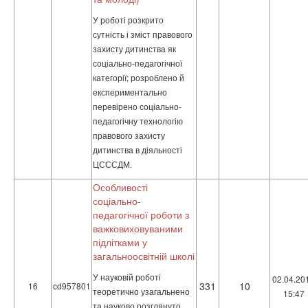
У роботі розкрито
сутність і зміст правового
захисту дитинства як
соціально-педагогічної
категорії; розроблено й
експериментально
перевірено соціально-
педагогічну технологію
правового захисту
дитинства в діяльності
ЦСССДМ.
Особливості
соціально-
педагогічної роботи з
важковиховуваними
підлітками у
загальноосвітній школі
У науковій роботі
02.04.20
331
10
16
cd957801
теоретично узагальнено
15:47
та науково розглянуто