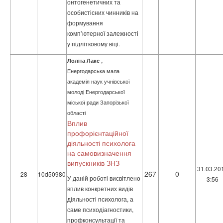
онтогенетичних та
особистісних чинників на
формування
комп’ютерної залежності
у підлітковому віці.
,
Лоліта Лакс
Енергодарська мала
академія наук учнівської
молоді Енергодарської
міської ради Запорізької
області
Вплив
профорієнтаційної
діяльності психолога
на самовизначення
випускників ЗНЗ
31.03.20
267
0
28
10d50980
У даній роботі висвітлено
3:56
вплив конкретних видів
діяльності психолога, а
саме психодіагностики,
профконсультації та