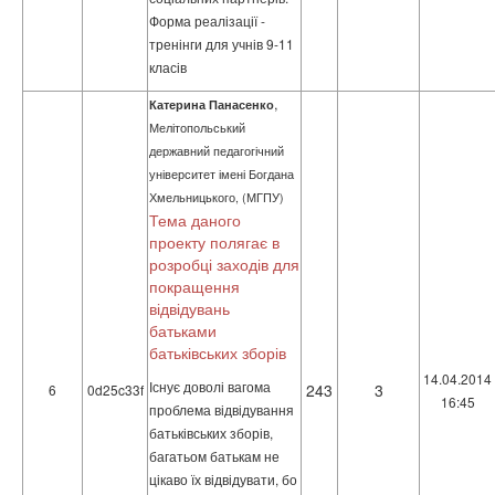
Форма реалізації -
тренінги для учнів 9-11
класів
,
Катерина Панасенко
Мелітопольський
державний педагогічний
університет імені Богдана
Хмельницького, (МГПУ)
Тема даного
проекту полягає в
розробці заходів для
покращення
відвідувань
батьками
батьківських зборів
14.04.2014
Існує доволі вагома
243
3
6
0d25c33f
16:45
проблема відвідування
батьківських зборів,
багатьом батькам не
цікаво їх відвідувати, бо