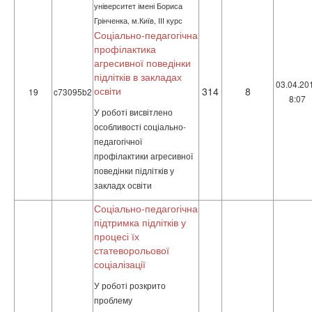
університет імені Бориса
Грінченка, м.Київ, ІІІ курс
Соціально-педагогічна
профілактика
агресивної поведінки
підлітків в закладах
03.04.20
освіти
314
8
19
c73095b2
8:07
У роботі висвітлено
особливості соціально-
педагогічної
профілактики агресивної
поведінки підлітків у
закладх освіти
Соціально-педагогічна
підтримка підлітків у
процесі їх
статеворольової
соціалізації
У роботі розкрито
проблему