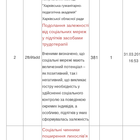
"Харківська гуманітарно-
педагогічна академія"
Харківської обласної ради
Подолання залежності
від соціальних мереж
у підлітків засобами
трудотерапії
Вченими визначено, що
31.03.20
381
1
2
2fb9fadd
соціальні мережі мають
16:53
величезний потенціал –
як позитивний, так і
негативний, що викликає
гостру необхідність у
здійсненні соціального
контролю за поведінкою
окремих індивідів, а
особливо, підлітків у яких
сформувалась залежність
Соціальні чинники
поширення лихослів'я