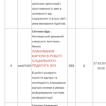
ціннісних орієнтацій і
простеження їх змін в
залежності від
соціального статусу сім'ї і
умов виховання підлітків.
,
Світлана Щур
Житомирський державний
університет імені івана
Франка
ПЛАНУВАННЯ
КАР'ЄРИ В РОБОТІ
СОЦІАЛЬНОГО
27.03.20
ПЕДАГОГА ЗНЗ
355
0
9
aadd7d20
20:02
В роботі розкрито
поняття кар'єра та
необхідність планування
кар'єри учнями в умовах
реформування системи
профорієнтації
,
Світлана Гринишин