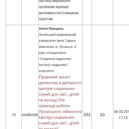
частину вирішення
проблеми корекції
делінквентної поведінки
підлітків.
,
Аліна Прищепа
Луганський національний
університет імені Тараса
Шевченка, м. Луганськ, 3
курс спеціальність
"Соціальна педагогіка"
Інститут педагогіки і
психології
Правовий захист
дитинства в діяльності
центрів соціальних
служб для сім’ї, дітей
та молоді (На
прикладі роботи
Луганського обласного
06.03.20
333
23
15
4ad8b4d6
Центру соціальних
17:13
служб для сім’ї, дітей
та молоді)