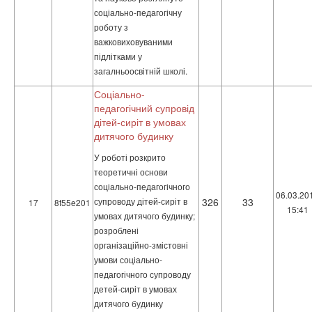
соціально-педагогічну
роботу з
важковиховуваними
підлітками у
загалньоосвітній школі.
Соціально-
педагогічний супровід
дітей-сиріт в умовах
дитячого будинку
У роботі розкрито
теоретичні основи
соціально-педагогічного
06.03.20
супроводу дітей-сиріт в
326
33
17
8f55e201
15:41
умовах дитячого будинку;
розроблені
організаційно-змістовні
умови соціально-
педагогічного супроводу
детей-сиріт в умовах
дитячого будинку