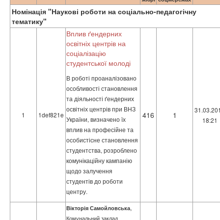
Номінація "Наукові роботи на соціально-педагогічну
тематику"
Вплив ґендерних
освітніх центрів на
соціалізацію
студентської молоді
В роботі проаналізовано
особливості становлення
та діяльності ґендерних
освітніх центрів при ВНЗ
31.03.20
416
1
1
1def821e
України, визначено їх
18:21
вплив на професійне та
особистісне становлення
студентства, розроблено
комунікаційну кампанію
щодо залучення
студентів до роботи
центру.
,
Вікторія Самойловська
Комунальний заклад