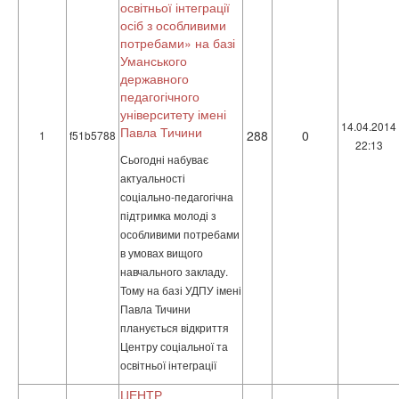
освітньої інтеграції
осіб з особливими
потребами» на базі
Уманського
державного
педагогічного
університету імені
14.04.2014
Павла Тичини
288
0
1
f51b5788
22:13
Сьогодні набуває
актуальності
соціально-педагогічна
підтримка молоді з
особливими потребами
в умовах вищого
навчального закладу.
Тому на базі УДПУ імені
Павла Тичини
планується відкриття
Центру соціальної та
освітньої інтеграції
ЦЕНТР