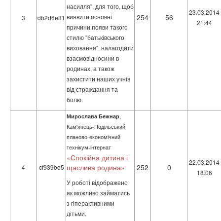
насилля", для того, щоб
23.03.2014
виявити основні
254
56
3
db2d6e81
21:44
причини появи такого
стилю "батьківського
виховання", налагодити
взаємовідносини в
родинах, а також
захистити наших учнів
від страждання та
болю.
,
Мирослава Бежнар
Кам'янець-Подільський
планово-економічний
технікум-інтернат
«Спокійна дитина і
22.03.2014
щаслива родина»
252
0
4
cf939be5
18:06
У роботі відображено
як можливо займатись
з гіперактивними
дітьми.