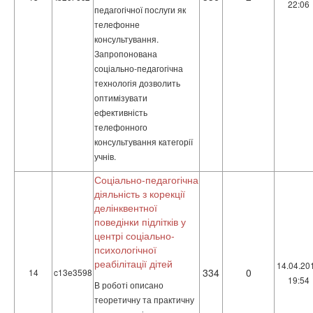
22:06
педагогічної послуги як
телефонне
консультування.
Запропонована
соціально-педагогічна
технологія дозволить
оптимізувати
ефективність
телефонного
консультування категорії
учнів.
Соціально-педагогічна
діяльність з корекції
делінквентної
поведінки підлітків у
центрі соціально-
психологічної
реабілітації дітей
14.04.20
334
0
14
c13e3598
19:54
В роботі описано
теоретичну та практичну