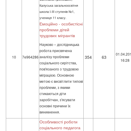
Калуська загальноосвітня
школа І-ІІІ ступенів №1,
учениця 11 класу.
Емоційно - особистісні
проблеми дітей
трудових мігрантів
Науково – дослідницька
робота присвячена
01.04.20
аналізу проблеми
354
63
10
7e964286
16:28
соціального сирітства,
пов'язаного з трудовою
міграцією. Основною
метою є висвітлити типові
проблеми, з якими
стикаються діти
заробітчан, з'ясувати
основні причини їх
виникнення.
Особливості роботи
соціального педагога