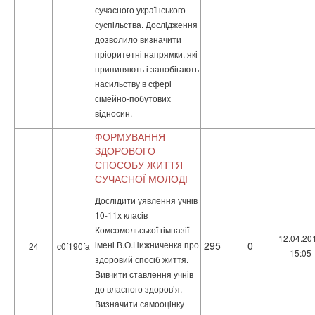
сучасного українського
суспільства. Дослідження
дозволило визначити
пріоритетні напрямки, які
припиняють і запобігають
насильству в сфері
сімейно-побутових
відносин.
ФОРМУВАННЯ
ЗДОРОВОГО
СПОСОБУ ЖИТТЯ
СУЧАСНОЇ МОЛОДІ
Дослідити уявлення учнів
10-11х класів
Комсомольської гімназії
12.04.20
імені В.О.Нижниченка про
295
0
24
c0f190fa
15:05
здоровий спосіб життя.
Вивчити ставлення учнів
до власного здоров’я.
Визначити самооцінку