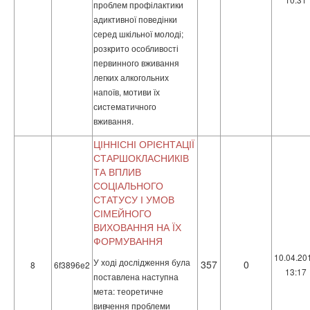
проблем профілактики
адиктивної поведінки
серед шкільної молоді;
розкрито особливості
первинного вживання
легких алкогольних
напоїв, мотиви їх
систематичного
вживання.
ЦІННІСНІ ОРІЄНТАЦІЇ
СТАРШОКЛАСНИКІВ
ТА ВПЛИВ
СОЦІАЛЬНОГО
СТАТУСУ І УМОВ
СІМЕЙНОГО
ВИХОВАННЯ НА ЇХ
ФОРМУВАННЯ
10.04.20
У ході дослідження була
357
0
8
6f3896e2
13:17
поставлена наступна
мета: теоретичне
вивчення проблеми