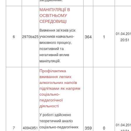
МАНІПУЛЯЦІЇ В
ОСВІТНЬОМУ
СЕРЕДОВИЩІ
Вивчення зв’язків усіх
01.04.20
учасників навчально-
364
1
6
2970ba25
20:51
виховного процесу,
позитивний та
негативний вплив
маніпуляцій.
Профілактика
вживання легких
алкогольних напоїв
підлітками як напрям
соціально-
педагогічної
діяльності
У роботі здійснено
теоретичний аналіз
01.04.20
соціально-педагогічних
359
0
7
40943f51
10:31