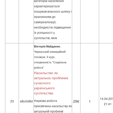
категорій населення
характеризується
пошуком власного шляху і
прагненням до
самореалізації,
необхідністю підвищення
їх успішності у
суспільстві, мож
,
Вікторія Майданик
Черкаський комерційний
технікум, ІІ курс,
спеціальність "Соціальна
робота"
Насильство як
актуальна проблема
сучасного
українського
суспільства.
14.04.20
Наукова робота
296
1
23
afbc0d8d
21:41
присвячена насильству як
актуальній проблемі