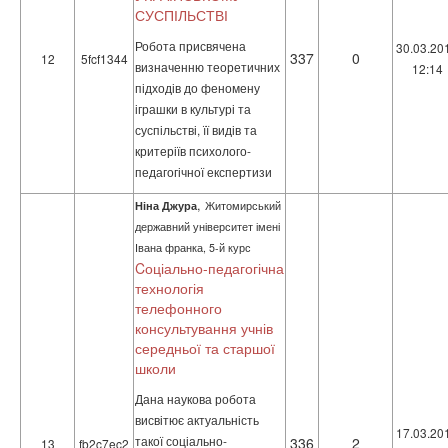
СУСПІЛЬСТВІ
Робота присвячена
30.03.20
337
0
12
5fcf1344
визначенню теоретичних
12:14
підходів до феномену
іграшки в культурі та
суспільстві, її видів та
критеріїв психолого-
педагогічної експертизи
,
Ніна Джура
Житомирський
державний університет імені
Івана франка, 5-й курс
Cоціально-педагогічна
технологія
телефонного
консультування учнів
середньої та старшої
школи
Дана наукова робота
висвітює актуальність
17.03.20
такої соціально-
336
2
13
fb2c7ec2