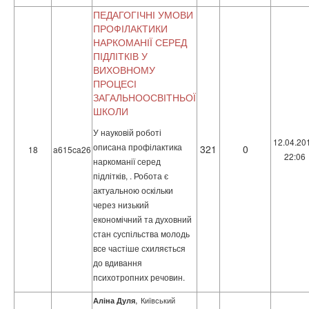
ПЕДАГОГІЧНІ УМОВИ
ПРОФІЛАКТИКИ
НАРКОМАНІЇ СЕРЕД
ПІДЛІТКІВ У
ВИХОВНОМУ
ПРОЦЕСІ
ЗАГАЛЬНООСВІТНЬОЇ
ШКОЛИ
У науковій роботі
12.04.20
описана профілактика
321
0
18
a615ca26
22:06
наркоманії серед
підлітків, . Робота є
актуальною оскільки
через низький
економічний та духовний
стан суспільства молодь
все частіше схиляється
до вдивання
психотропних речовин.
,
Аліна Дуля
Київський