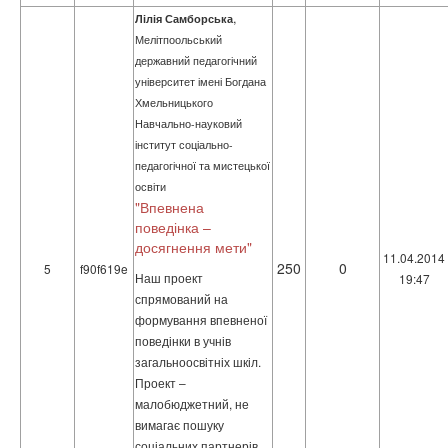
,
Лілія Самборська
Мелітпоольський
державний педагогічний
університет імені Богдана
Хмельницького
Навчально-науковий
інститут соціально-
педагогічної та мистецької
освіти
"Впевнена
поведінка –
досягнення мети"
11.04.2014
250
0
5
f90f619e
Наш проект
19:47
спрямований на
формування впевненої
поведінки в учнів
загальноосвітніх шкіл.
Проект –
малобюджетний, не
вимагає пошуку
соціальних партнерів.