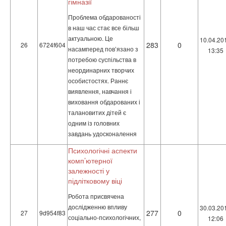
гімназії
Проблема обдарованості
в наш час стає все більш
актуальною. Це
10.04.20
283
0
26
6724f604
насамперед пов’язано з
13:35
потребою суспільства в
неординарних творчих
особистостях. Раннє
виявлення, навчання і
виховання обдарованих і
талановитих дітей є
одним із головних
завдань удосконалення
Психологічні аспекти
комп’ютерної
залежності у
підлітковому віці
Робота присвячена
дослідженню впливу
30.03.20
277
0
27
9d954f83
соціально-психологічних,
12:06