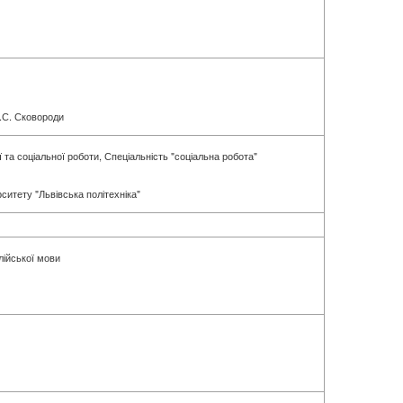
Г.С. Сковороди
ї та соціальної роботи, Спеціальність "соціальна робота"
рситету "Львівська політехніка"
лійської мови