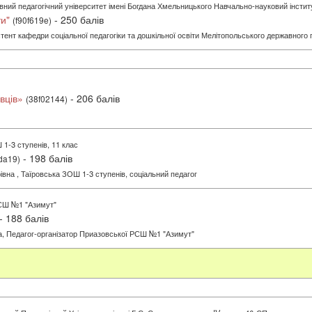
ний педагогічний університет імені Богдана Хмельницького Навчально-науковий інститут
ти"
- 250 балів
(f90f619e)
стент кафедри соціальної педагогіки та дошкільної освіти Мелітопольського державного 
івців»
- 206 балів
(38f02144)
1-3 ступенів, 11 клас
- 198 балів
da19)
івна , Таїровська ЗОШ 1-3 ступенів, соціальний педагог
СШ №1 "Азимут"
- 188 балів
а, Педагог-організатор Приазовської РСШ №1 "Азимут"