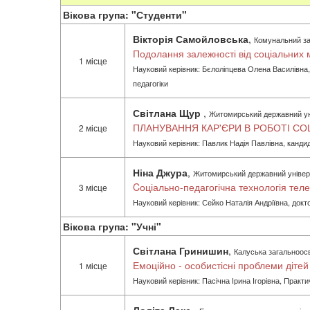
Вікова група: "Студенти"
Вікторія Самойловська
,
Комунальний зак
Подолання залежності від соціальних м
1 місце
Науковий керівник: Бєлоліпцева Олена Василівна, 
педагогіки
Світлана Щур
,
Житомирський державний уні
ПЛАНУВАННЯ КАР'ЄРИ В РОБОТІ СО
2 місце
Науковий керівник: Павлик Надія Павлівна, кандид
Ніна Джура
,
Житомирський державний універси
Cоціально-педагогічна технологія тел
3 місце
Науковий керівник: Сейко Наталія Андріївна, докт
Вікова група: "Учні"
Світлана Гринишин
,
Калуська загальноосві
Емоційно - особистісні проблеми дітей
1 місце
Науковий керівник: Пасічна Ірина Ігорівна, Практи