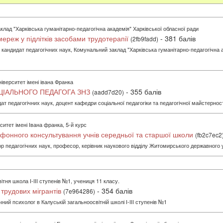
лад "Харківська гуманітарно-педагогічна академія" Харківської обласної ради
ереж у підлітків засобами трудотерапії
- 381 балів
(2fb9fadd)
кандидат педагогічних наук, Комунальний заклад "Харківська гуманітарно-педагогічна а
верситет імені івана Франка
ЦІАЛЬНОГО ПЕДАГОГА ЗНЗ
- 355 балів
(aadd7d20)
ат педагогічних наук, доцент кафедри соціальної педагогіки та педагогічної майстерно
тет імені Івана франка, 5-й курс
ефонного консультування учнів середньої та старшої школи
(fb2c7ec2
ор педагогічних наук, професор, керівник наукового відділу Житомирського державного 
тня школа І-ІІІ ступенів №1, учениця 11 класу.
 трудових мігрантів
- 354 балів
(7e964286)
чний психолог в Калуській загальноосвітній школі І-ІІІ ступенів №1