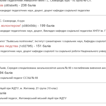
ьний Педагогічний Університет імені Г.С. Сковороди; курс - IV; група 46-СП.
ів
- 238 балів
(c80abef6)
 кандидат педагогічних наук, доцент, доцент кафедри соціальної педагогіки
.С. Сковороди, 4 курс
ь волонтером!
- 199 балів
(c080456b)
 кандидат педагогічних наук, доцент, Викладач кафедри соціальної педагогіки ХНПУ ім. 
тет "Львівська політехніка", Інститут гуманітарних і соціальних наук, Кафедра соціологі
ема людства
- 151 балів
(1c0279f5)
 педагогічних наук, доцент кафедри соціології та соціальної роботи Національного уніве
Львів, Середня спеціалізована загальноосвітня школа № 93 з поглибленим вивчення анг
94 балів
 соціальний педагог ССЗШ № 93
іцей при ЖДТУ, м. Житомир, 21 група (10 клас)
алів
іальний педагог, Житомирський міський ліцей при ЖДТУ