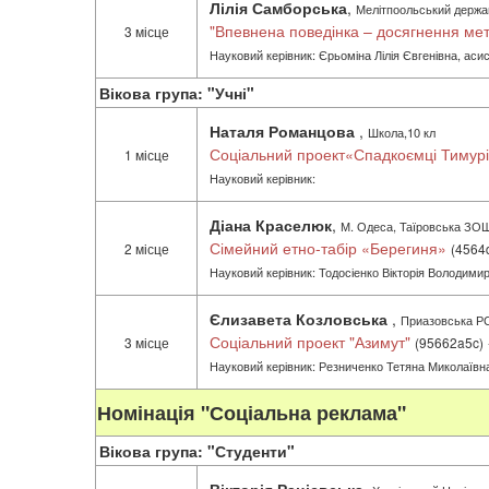
Лілія Самборська
,
Мелітпоольський держав
"Впевнена поведінка – досягнення ме
3 місце
Науковий керівник: Єрьоміна Лілія Євгенівна, аси
Вікова група: "Учні"
Наталя Романцова
,
Школа,10 кл
Соціальний проект«Спадкоємці Тимур
1 місце
Науковий керівник:
Діана Краселюк
,
М. Одеса, Таїровська ЗОШ 
Сімейний етно-табір «Берегиня»
2 місце
(4564
Науковий керівник: Тодосіенко Вікторія Володимир
Єлизавета Козловська
,
Приазовська Р
Соціальний проект "Азимут"
3 місце
(95662a5c)
Науковий керівник: Резниченко Тетяна Миколаївн
Номінація "Соціальна реклама"
Вікова група: "Студенти"