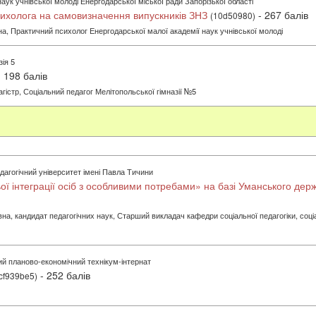
ук учнівської молоді Енергодарської міської ради Запорізької області
сихолога на самовизначення випускників ЗНЗ
- 267 балів
(10d50980)
а, Практичний психолог Енергодарської малої академії наук учнівської молоді
ія 5
 198 балів
гістр, Соціальний педагог Мелітопольської гімназії №5
агогічний університет імені Павла Тичини
ьої інтеграції осіб з особливими потребами» на базі Уманського дер
, кандидат педагогічних наук, Старший викладач кафедри соціальної педагогіки, соціал
й планово-економічний технікум-інтернат
- 252 балів
cf939be5)