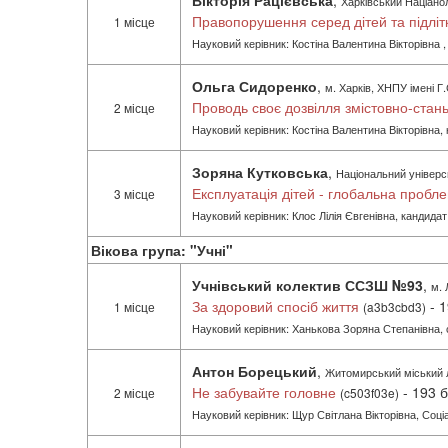
Вікторія Рацієвська
,
Харківський Націанол
Правопорушення серед дітей та підлітк
1 місце
Науковий керівник: Костіна Валентина Вікторівна ,
Ольга Сидоренко
,
м. Харків, ХНПУ імені Г
Проводь своє дозвілля змістовно-стан
2 місце
Науковий керівник: Костіна Валентина Вікторівна,
Зоряна Кутковська
,
Національний універси
Експлуатація дітей - глобальна пробл
3 місце
Науковий керівник: Клос Лілія Євгенівна, кандидат
Вікова група: "Учні"
Учнівський колектив ССЗШ №93
,
м. 
За здоровий спосіб життя
- 1
1 місце
(a3b3cbd3)
Науковий керівник: Ханькова Зоряна Степанівна,
Антон Борецький
,
Житомирський міський л
Не забувайте головне
- 193 б
2 місце
(c503f03e)
Науковий керівник: Щур Світлана Вікторівна, Соц