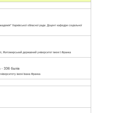
кадемія" Харківської обласної ради. Доцент кафедри соціальної
сті, Житомирський державний університет імені І.Франка
- 336 балів
)
університету імені Івана Франка