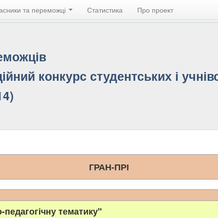
асники та переможці
Статистика
Про проект
реможців
ійний конкурс студентських і учнівс
14)
ГРАН-ПРІ
о-педагогічну тематику"