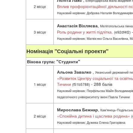
Лоліта Лакс
,
Енергодарська мала академія на
Вплив профорієнтаційної діяльності п
2 місце
Науковий керівник: Доброва Наталія Володимирівн
Анастасія Віхляєва
,
Мелітопольська гімназ
Роль родини у житті підлітка.
-
3 місце
(e92df4f2)
Науковий керівник: Матвієнко Ольга Василівна, Ма
Номінація "Соціальні проекти"
Вікова група: "Студенти"
Альона Завалко
,
Уманський державний пед
«Розвиток Центру соціальної та освітн
Тичини
- 288 балів
1 місце
(f51b5788)
Науковий керівник: Перфільєва Майя Володимирівна
педагогічного універиситету імені Павла Тичини
Мирослава Бежнар
,
Кам'янець-Подільськи
«Спокійна дитина і щаслива родина»
2 місце
(
Науковий керівник: Дужева Олена Григорівна