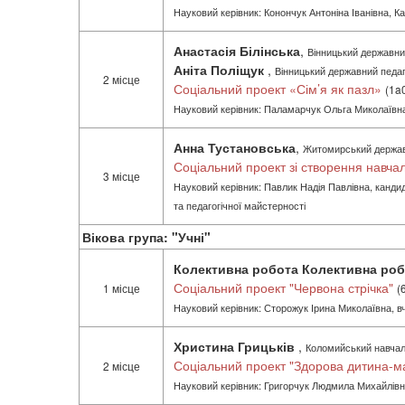
Науковий керівник: Конончук Антоніна Іванівна, Ка
Анастасія Білінська
,
Вінницький державний
Аніта Поліщук
,
Вінницький державний педаго
2 місце
Соціальний проект «Сім’я як пазл»
(1a
Науковий керівник: Паламарчук Ольга Миколаївна,
Анна Тустановська
,
Житомирський державни
Соціальний проект зі створення навчал
3 місце
Науковий керівник: Павлик Надія Павлівна, канди
та педагогічної майстерності
Вікова група: "Учні"
Колективна робота Колективна роб
Соціальний проект "Червона стрічка"
1 місце
(
Науковий керівник: Сторожук Ірина Миколаївна, 
Христина Грицьків
,
Коломийський навчал
Соціальний проект "Здорова дитина-м
2 місце
Науковий керівник: Григорчук Людмила Михайлів