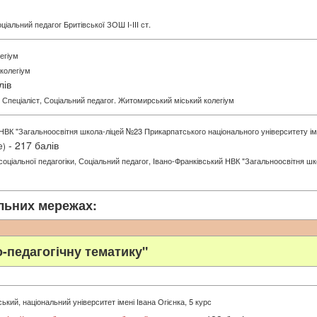
іальний педагог Бритівської ЗОШ І-ІІІ ст.
егіум
колегіум
лів
 Спеціаліст, Соціальний педагог. Житомирський міський колегіум
 НВК "Загальноосвітня школа-ліцей №23 Прикарпатського національного університету і
- 217 балів
e)
р соціальної педагогіки, Соціальний педагог, Івано-Франківський НВК "Загальноосвітня 
альних мережах:
о-педагогічну тематику"
ький, національний університет імені Івана Огієнка, 5 курс