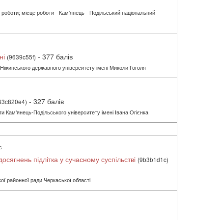
 роботи; місце роботи - Кам'янець - Подільський національний
ні
- 377 балів
(9639c55f)
 Ніжинського державного університету імені Миколи Гоголя
- 327 балів
63c820e4)
ти Кам'янець-Подільського університету імені Івана Огієнка
с
осягнень підлітка у сучасному суспільстві
(9b3b1d1c)
ої районної ради Черкаської області