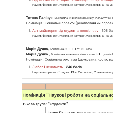
Науковий керівник: Стремецька Вікторія Олександрівна , канд
Тетяна Палічук
,
Миколаївський національний університет ім. 
Номінація: Соціальні проекти (реалізовані чи спроек
Арт-майстерня-від студента-пенсіонеру
- 306 ба
Науковий керівник: Стремецька Вікторія Олександрівна , канд
Марія Дудка
,
Бритівська ЗОШ І-ІІІ ст. 9-Б клас
Марія Дудка
,
Бритівська загальноосвітня школа І-ІІІ ступенів
Номінація: Соціальна реклама (друкована, фото, від
Любов і ненависть
- 240 балів
Науковий керівник: Стащенко Юлія Степанівна, Соціальний педа
Номінація "Наукові роботи на соціальн
Вікова група: "Студенти"
Ірина Пашкова
,
Миколаївський національний