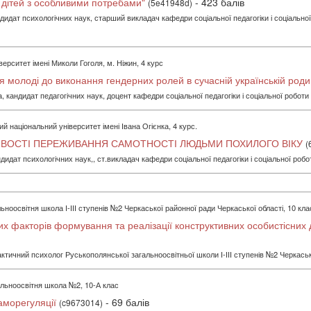
я дітей з особливими потребами"
- 423 балів
(5e41948d)
идат психологічних наук, старший викладач кафедри соціальної педагогіки і соціальної
ерситет імені Миколи Гоголя, м. Ніжин, 4 курс
 молоді до виконання гендерних ролей в сучасній українській роди
кандидат педагогічних наук, доцент кафедри соціальної педагогіки і соціальної роботи
й національний університет імені Івана Огієнка, 4 курс.
ИВОСТІ ПЕРЕЖИВАННЯ САМОТНОСТІ ЛЮДЬМИ ПОХИЛОГО ВІКУ
(
идат психологічних наук,, ст.викладач кафедри соціальної педагогіки і соціальної робо
ноосвітня школа І-ІІІ ступенів №2 Черкаської районної ради Черкаської області, 10 кла
х факторів формування та реалізації конструктивних особистісних д
актичний психолог Руськополянської загальноосвітньої школи І-ІІІ ступенів №2 Черкаськ
льноосвітня школа №2, 10-А клас
саморегуляції
- 69 балів
(c9673014)