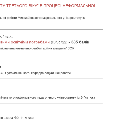
ЕТУ ТРЕТЬОГО ВІКУ” В ПРОЦЕСІ НЕФОРМАЛЬНОЇ
льної роботи Миколаївського національного університету ім.
, 1 курс.
ливими освітніми потребами
- 385 балів
(c3f6c722)
аціональна навчально-реабілітаційна академія" ЗОР
в
В.О. Сухомлинського, кафедра соціальної роботи
пільського національного педагогічного університету ім.В Гнатюка
тня школа №2, 11-А клас