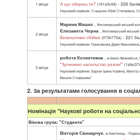
А що обереш ти?
- 226 балів
1 місце
(191a3c49)
Науковий керівник: Стащенко Юлія Степанівна, Соц
Марина Машко
,
Житомирський міський кол
Єлизавета Чорна
,
Житомирський міський 
2 місце
Безкоштовні обійми
- 221 ба
(073b775a)
Науковий керівник: Герасимова Дарія Миколаївна,
робота Колективна
,
м.Івано-Франківськ,
"Зупинимо насильство разом!"
(1afac37
3 місце
Науковий керівник: Барган Ірина Ігорівна, Магіст
Василя Стефаника"
2. За результатами голосування в соці
Номінація "Наукові роботи на соціальн
Вікова група: "Студенти"
Вікторія Свинарчук
,
м.Кам'янець - Подільс