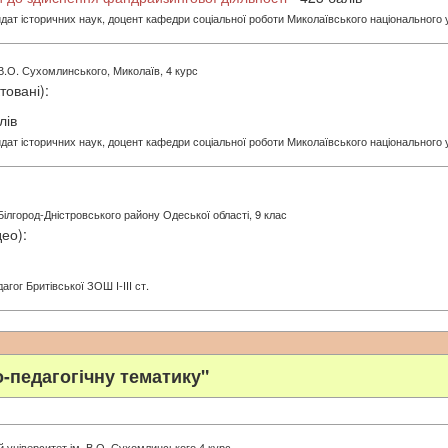
идат історичних наук, доцент кафедри соціальної роботи Миколаївського національного
В.О. Сухомлинського, Миколаїв, 4 курс
товані):
лів
идат історичних наук, доцент кафедри соціальної роботи Миколаївського національного
 Білгород-Дністровського району Одеської області, 9 клас
ео):
гог Бритівської ЗОШ І-ІІІ ст.
о-педагогічну тематику"
 університет ім. В.О. Сухомлинського 4 курс