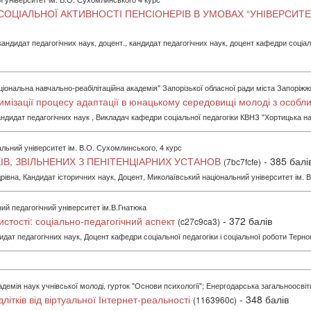
 СОЦІАЛЬНОЇ АКТИВНОСТІ ПЕНСІОНЕРІВ В УМОВАХ “УНІВЕРСИТ
андидат педагогічних наук, доцент., кандидат педагогічних наук, доцент кафедри соціа
іональна навчально-реабілітаційна академія" Запорізької обласної ради міста Запоріжжя
тимізації процесу адаптації в юнацькому середовищі молоді з особ
андидат педагогічних наук , Викладач кафедри соціальної педагогіки КВНЗ "Хортицька н
льний університет ім. В.О. Сухомлинського, 4 курс
ІВ, ЗВІЛЬНЕНИХ З ПЕНІТЕНЦІАРНИХ УСТАНОВ
- 385 балі
(7bc7fcfe)
рівна, Кандидат історичних наук, Доцент, Миколаївський національний університет ім. 
ий педагогічний університет ім.В.Гнатюка
стості: соціально-педагогічний аспект
- 372 балів
(c27c9ca3)
дат педагогічних наук, Доцент кафедри соціальної педагогіки і соціальної роботи Терно
демія наук учнівської молоді, гурток "Основи психології"; Енергодарська загальноосві
ітків від віртуальної Інтернет-реальності
- 348 балів
(1163960c)