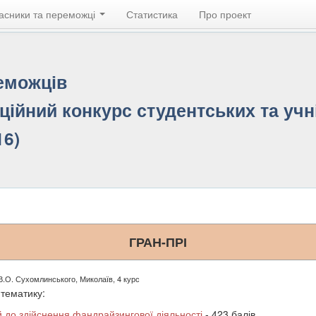
асники та переможці
Статистика
Про проект
реможців
ційний конкурс студентських та учні
16)
ГРАН-ПРІ
В.О. Сухомлинського, Миколаїв, 4 курс
 тематику:
й до здійснення фандрайзингової діяльності
- 423 балів