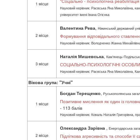
"Соціально - психологічна реабілітаці
1 місце
Науковий керівник: Раєвська Яна Миколаївна, канд
університет імені Івана Огієнка
Валентина Рева
,
Ніжинський державний унів
2 місце
Формування відповідального ставлення
Науковий керівник: Володченко Жанна Михайлівна, 
Наталія Мишевська
,
Кам'янець-Подільськи
3 місце
СОЦІАЛЬНО-ПСИХОЛОГІЧНІ ОСОБЛ
Науковий керівник: Раєвська Яна Миколаївна, Канд
Вікова група: "Учні"
Богдан Терещенко
,
Руськополянська загаль
Позитивне мислення як один із головни
1 місце
- 113 балів
Науковий керівник: Коваль Наталія Григорівна, пр
Олександра Зарівна
,
Енергодарська зага
2 місце
Підліткова агресивність та способи її 