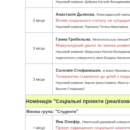
Науковий керівник: Доброва Наталія Володимирів
Анастасія Дьякова
,
Енергодарський навча
Вплив соціального статусу на суїцидаль
2 місце
Науковий керівник: Павленко Тетяна Миколаївна,
Ганна Гребельна
,
Мелітопольська гімназія
Міжкультурний діалог як чинник розвитк
3 місце
Науковий керівник: Меркулова Наталя Володимирів
педагогічного університету імені Богдана Хмельни
Соломія Стефанишин
,
м.Івано-Франківсь
Толерантне ставлення до дітей з пору
3 місце
Науковий керівник: Барган Ірина Ігорівна, Магіст
Василя Стефаника"
Номінація "Соціальні проекти (реалізов
Вікова група: "Студенти"
Яна Олефір
,
Ніжинський державний університе
Проект підвищення соціальної компете
1 місце