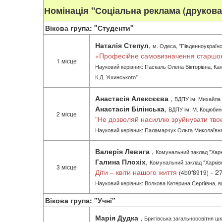
Номінація "Соціальна реклама (друкован
Вікова група: "Студенти"
Наталія Степул
,
м. Одеса, "Південноукраїнс
«Професійне самовизначення старшок
1 місце
Науковий керівник: Паскаль Олена Вікторівна, Канд
К.Д. Ушинського"
Анастасія Алексєєва
,
ВДПУ ім. Михайла 
Анастасія Білінська
,
ВДПУ ім. М. Коцюбин
2 місце
"Не дозволяй насиллю зруйнувати твоє
Науковий керівник: Паламарчук Ольга Миколаївна,
Валерія Левига
,
Комунальний заклад "Харкі
Галина Плохіх
,
Комунальний заклад "Харківс
3 місце
Діти – квіти нашого життя
- 2
(4b0f8919)
Науковий керівник: Волкова Катерина Сергіївна, в
Вікова група: "Учні"
Марія Дудка
,
Бритівська загальноосвітня шко