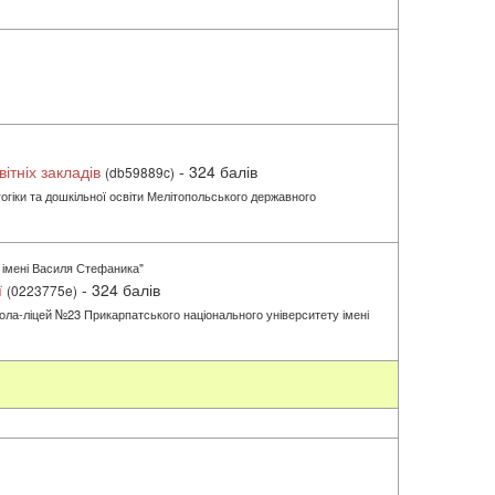
ітніх закладів
- 324 балів
(db59889c)
огіки та дошкільної освіти Мелітопольського державного
 імені Василя Стефаника"
ї
- 324 балів
(0223775e)
школа-ліцей №23 Прикарпатського національного університету імені