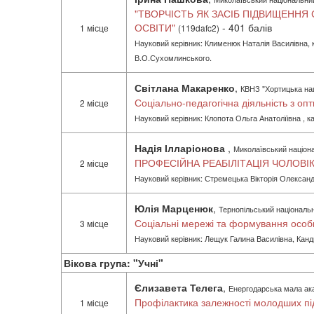
"ТВОРЧІСТЬ ЯК ЗАСІБ ПІДВИЩЕННЯ
ОСВІТИ"
- 401 балів
1 місце
(119dafc2)
Науковий керівник: Клименюк Наталія Василівна, к
В.О.Сухомлинського.
Світлана Макаренко
,
КВНЗ "Хортицька нац
Соціально-педагогічна діяльність з оп
2 місце
Науковий керівник: Клопота Ольга Анатолїівна , к
Надія Ілларіонова
,
Миколаївський націона
ПРОФЕСІЙНА РЕАБІЛІТАЦІЯ ЧОЛОВІК
2 місце
Науковий керівник: Стремецька Вікторія Олександ
Юлія Марценюк
,
Тернопільський національн
Соціальні мережі та формування особи
3 місце
Науковий керівник: Лещук Галина Василівна, Канди
Вікова група: "Учні"
Єлизавета Телега
,
Енергодарська мала ака
Профілактика залежності молодших підл
1 місце