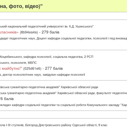
а, фото, відео)"
ький національний педагогічний університет ім. К.Д. Ушинського"
ласників»
- 279 балів
(8b94ea4a)
идат педагогічних наук, Доцент кафедри соціальної педагогіки, психології і пед інновац
Коцюбинського, кафедра психології, соціальна педагогіка, 2 РСП
ського, психологія, МБПС
 майбутнє!"
- 277 балів
(025d61e6)
 доктор психологічних наук, завідувач кафедри психології
вська гуманітарно-педагогічна академія" Харківської обласної ради
ька гуманітарно-педагогічна академія" Харківської обласної ради, факультет педагогічн
76 балів
икладач кафедри соціальної педагогіки та соціальної роботи Комунального закладу "Харк
ла І-ІІІ ступенів, Білгород-Дністровського району Одеської області, 9 клас