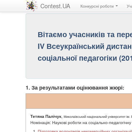
Contest.UA
Конкурсні роботи
Уч
Вітаємо учасників та пе
IV Всеукраїнський дистан
соціальної педагогіки (20
1. За результатами оцінювання жюрі:
Тетяна Палічук
,
Миколаївський національний університет ім. 
Номінація: Наукові роботи на соціально-педагогічну
Підготовка волонтерів некомерційних організаці