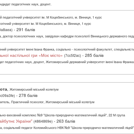
ндидат педагогічних наук, доцент.
 педагогічний університет ім. М Коцюбинського, м. Вінниця, 1 курс
гічний університет ім. М Коцюбинського, м. Вінниця, 1 курс
- 291 балів
0a8aea)
 доктор психологічних наук, завідувач кафедри психології Вінницького державного педа
й університет імені Івана Франка, соціально - психологічний факультет, спеціальність
ьної настільної гри «Моє місто»
- 285 балів
(7cc5f2ac)
дат педагогічних наук, доцент, Житомирський державний університет імені Івана Франка
ота
,
Житомирський міський колегіум
- 278 балів
6c09a3fe)
вчитель, Практичний психолог, Житомирський міський колегіум
ьно-виховний комплекс №9 "Школа-природничо-математичний ліцей", 22 М група
айбутнє України"
- 263 балів
(4864869e)
на, cоціальний педагог Коломийського НВК №9 "Школа-природничо-математичний ліцей"