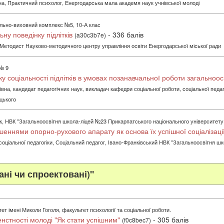
на, Практичний психолог, Енергодарська мала академя наук учнівської молоді
льно-виховний комплекс №5, 10-А клас
ну поведінку підлітків
- 336 балів
(a30c3b7e)
 Методист Науково-методичного центру управління освіти Енергодарської міської ради
 № 9
у соціальності підлітків в умовах позанавчальної роботи загальноосв
на, кандидат педагогічних наук, викладач кафедри соціальної роботи, соціальної педаг
цького
к, НВК "Загальноосвітня школа-ліцей №23 Прикарпатського національного університету
шеннями опорно-рухового апарату як основа їх успішної соціалізаці
р соціальної педагогіки, Соціальний педагог, Івано-Франківський НВК "Загальноосвітня 
ані чи спроектовані)"
т імені Миколи Гоголя, факультет психології та соціальної роботи.
нстності молоді "Як стати успішним"
- 305 балів
(f0c8bec7)