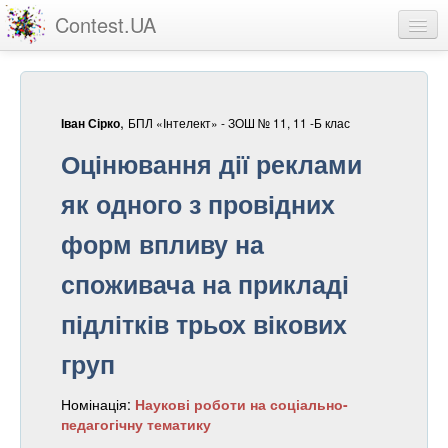
Contest.UA
Конкурсні роботи
Учасники та переможці
,
БПЛ «Інтелект» - ЗОШ № 11, 11 -Б клас
Іван Сірко
Статистика
Оцінювання дії реклами
Про проект
як одного з провідних
вхід
форм впливу на
реєстрація
споживача на прикладі
підлітків трьох вікових
груп
Номінація:
Наукові роботи на соціально-
педагогічну тематику