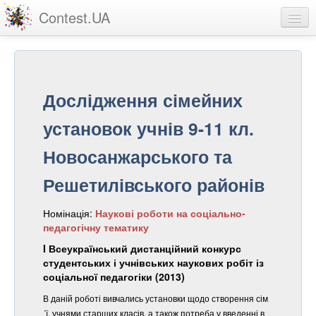
Contest.UA
Конкурсні роботи
Учасники та переможці
Дослідження сімейних
Статистика
установок учнів 9-11 кл.
Про проект
Новосанжарського та
вхід
Решетилівського районів
реєстрація
Номінація:
Наукові роботи на соціально-
педагогічну тематику
I Всеукраїнський дистанційний конкурс
студентських і учнівських наукових робіт із
соціальної педагогіки (2013)
В даній роботі вивчались установки щодо створення сім
´ї, учнями старших класів, а також потреба у введенні в