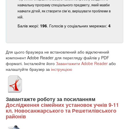
навчальну програму спеціального предмету, який мавби
навчати дітей, як створити сім´ю, вирішувати проблеми в
ній.
Балів жюрі:
196
. Голосів у соціальних мережах:
4
Для цього браузера не встановлений або відключений
компонент Adobe Reader для перегляду файлів у PDF
форматі. Інсталюйте його
Завантажити Adobe Reader
або
налаштуйте браузер за
інструкцією
Завантажте роботу за посиланням
Дослідження сімейних установок учнів 9-11
кл. Новосанжарського та Решетилівського
районів