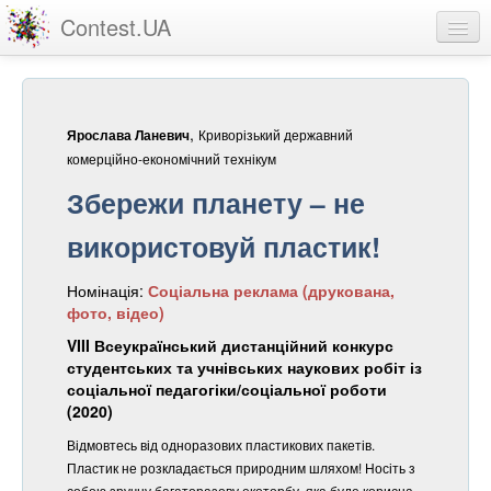
Contest.UA
Конкурсні роботи
Учасники та переможці
,
Криворізький державний
Ярослава Ланевич
Статистика
комерційно-економічний технікум
Збережи планету – не
Про проект
використовуй пластик!
вхід
Номінація:
Соціальна реклама (друкована,
реєстрація
фото, відео)
VIII Всеукраїнський дистанційний конкурс
студентських та учнівських наукових робіт із
соціальної педагогіки/соціальної роботи
(2020)
Відмовтесь від одноразових пластикових пакетів.
Пластик не розкладається природним шляхом! Носіть з
собою зручну багаторазову екоторбу, яка буде корисна