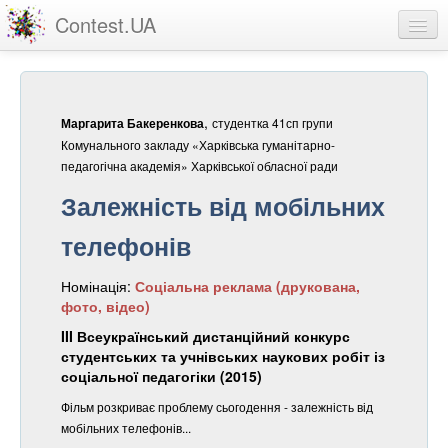
Contest.UA
Конкурсні роботи
Учасники та переможці
,
студентка 41сп групи
Маргарита Бакеренкова
Статистика
Комунального закладу «Харківська гуманітарно-
педагогічна академія» Харківської обласної ради
Про проект
Залежність від мобільних
вхід
телефонів
реєстрація
Номінація:
Соціальна реклама (друкована,
фото, відео)
III Всеукраїнський дистанційний конкурс
студентських та учнівських наукових робіт із
соціальної педагогіки (2015)
Фільм розкриває проблему сьогодення - залежність від
мобільних телефонів...