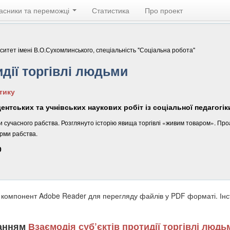
асники та переможці
Статистика
Про проект
ситет імені В.О.Сухомлинського, спеціальність "Соціальна робота"
идії торгівлі людьми
тику
нтських та учнівських наукових робіт із соціальної педагогік
и сучасного рабства. Розглянуто історію явища торгівлі «живим товаром». Пр
орми рабства.
0
 компонент Adobe Reader для перегляду файлів у PDF форматі. Ін
ланням
Взаємодія суб’єктів протидії торгівлі людь