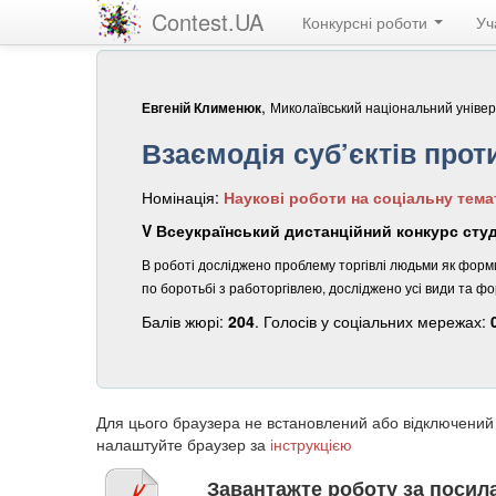
Contest.UA
Конкурсні роботи
Уч
,
Миколаївський національний універ
Евгеній Клименюк
Взаємодія суб’єктів прот
Номінація:
Наукові роботи на соціальну тема
V Всеукраїнський дистанційний конкурс студе
В роботі досліджено проблему торгівлі людьми як форм
по боротьбі з работоргівлею, досліджено усі види та ф
Балів жюрі:
204
. Голосів у соціальних мережах:
Для цього браузера не встановлений або відключений
налаштуйте браузер за
інструкцією
Завантажте роботу за поси