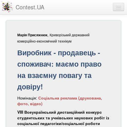
Contest.UA
Конкурсні роботи
Учасники та переможці
,
Криворізький державний
Марія Присяжнюк
Статистика
комерційно-економічний технікум
Виробник - продавець -
Про проект
споживач: маємо право
вхід
на взаємну повагу та
реєстрація
довіру!
Номінація:
Соціальна реклама (друкована,
фото, відео)
VIII Всеукраїнський дистанційний конкурс
студентських та учнівських наукових робіт із
соціальної педагогіки/соціальної роботи