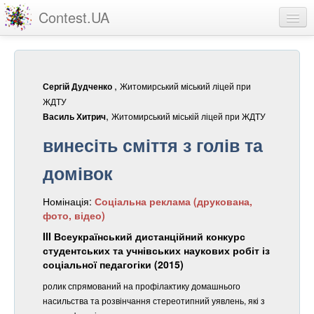
Contest.UA
Конкурсні роботи
Учасники та переможці
,
Житомирський міський ліцей при
Сергій Дудченко
Статистика
ЖДТУ
,
Житомирський міській ліцей при ЖДТУ
Василь Хитрич
Про проект
винесіть сміття з голів та
вхід
домівок
реєстрація
Номінація:
Соціальна реклама (друкована,
фото, відео)
III Всеукраїнський дистанційний конкурс
студентських та учнівських наукових робіт із
соціальної педагогіки (2015)
ролик спрямований на профілактику домашнього
насильства та розвінчання стереотипний уявлень, які з