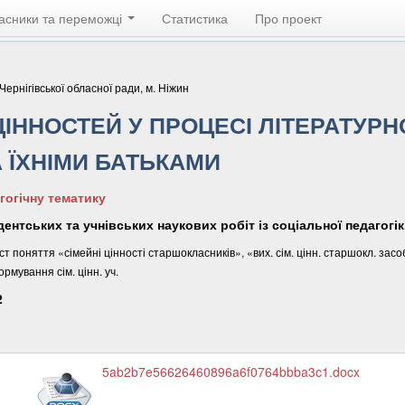
асники та переможці
Статистика
Про проект
ернігівської обласної ради, м. Ніжин
ННОСТЕЙ У ПРОЦЕСІ ЛІТЕРАТУРНО
 ЇХНІМИ БАТЬКАМИ
гогічну тематику
дентських та учнівських наукових робіт із соціальної педагогік
ст поняття «сімейні цінності старшокласників», «вих. сім. цінн. старшокл. за
мування сім. цінн. уч.
2
5ab2b7e56626460896a6f0764bbba3c1.docx