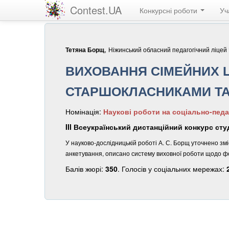
Contest.UA
Конкурсні роботи
Уч
,
Ніжинський обласний педагогічний ліцей Ч
Тетяна Борщ
ВИХОВАННЯ СІМЕЙНИХ ЦІ
СТАРШОКЛАСНИКАМИ ТА
Номінація:
Наукові роботи на соціально-педа
III Всеукраїнський дистанційний конкурс сту
У науково-дослідницькій роботі А. С. Борщ уточнено змі
анкетування, описано систему виховної роботи щодо фор
Балів жюрі:
350
. Голосів у соціальних мережах: