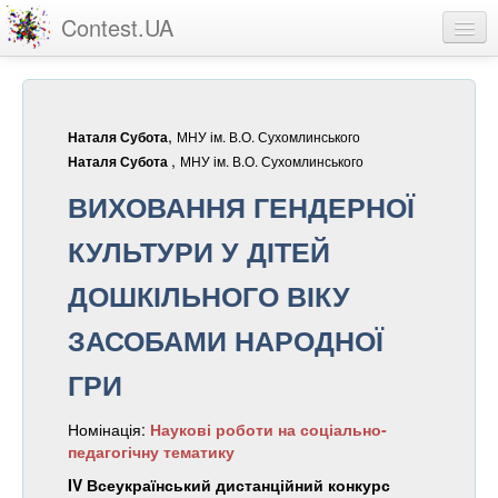
Contest.UA
Конкурсні роботи
Учасники та переможці
,
МНУ ім. В.О. Сухомлинського
Наталя Субота
Статистика
,
МНУ ім. В.О. Сухомлинського
Наталя Субота
ВИХОВАННЯ ГЕНДЕРНОЇ
Про проект
КУЛЬТУРИ У ДІТЕЙ
вхід
ДОШКІЛЬНОГО ВІКУ
реєстрація
ЗАСОБАМИ НАРОДНОЇ
ГРИ
Номінація:
Наукові роботи на соціально-
педагогічну тематику
IV Всеукраїнський дистанційний конкурс