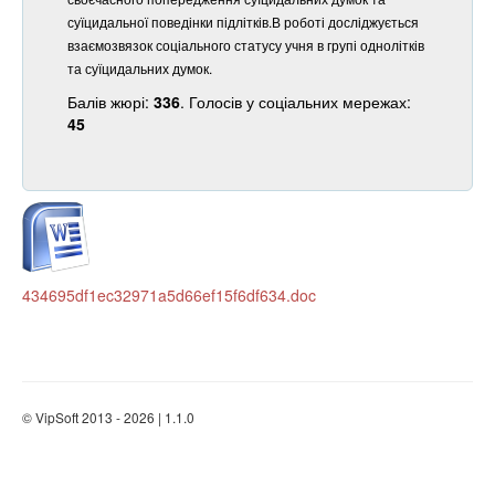
суїцидальної поведінки підлітків.В роботі досліджується
взаємозвязок соціального статусу учня в групі однолітків
та суїцидальних думок.
Балів жюрі:
336
. Голосів у соціальних мережах:
45
434695df1ec32971a5d66ef15f6df634.doc
© VipSoft 2013 - 2026 | 1.1.0