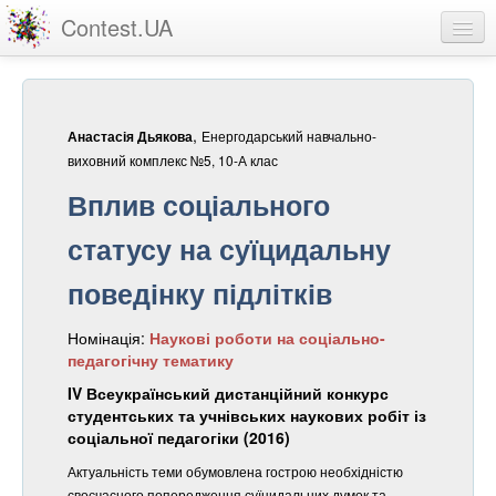
Contest.UA
Конкурсні роботи
Учасники та переможці
,
Енергодарський навчально-
Анастасія Дьякова
Статистика
виховний комплекс №5, 10-А клас
Вплив соціального
Про проект
статусу на суїцидальну
вхід
поведінку підлітків
реєстрація
Номінація:
Наукові роботи на соціально-
педагогічну тематику
IV Всеукраїнський дистанційний конкурс
студентських та учнівських наукових робіт із
соціальної педагогіки (2016)
Актуальність теми обумовлена гострою необхідністю
своєчасного попередження суїцидальних думок та