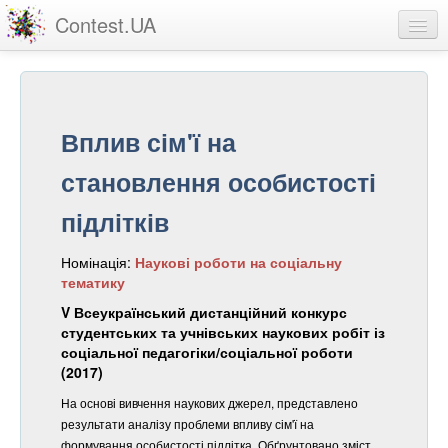
Contest.UA
Конкурсні роботи
Учасники та переможці
Вплив сім'ї на
Статистика
становлення особистості
Про проект
підлітків
вхід
Номінація:
Наукові роботи на соціальну
реєстрація
тематику
V Всеукраїнський дистанційний конкурс
студентських та учнівських наукових робіт із
соціальної педагогіки/соціальної роботи
(2017)
На основі вивчення наукових джерел, представлено
результати аналізу проблеми впливу сім'ї на
формування особистості підлітка. Обґрунтовано зміст