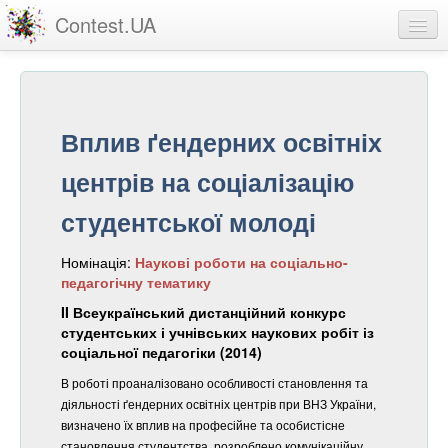
Contest.UA
Конкурсні роботи
Учасники та переможці
Вплив ґендерних освітніх
Статистика
центрів на соціалізацію
Про проект
студентської молоді
вхід
Номінація:
Наукові роботи на соціально-
реєстрація
педагогічну тематику
II Всеукраїнський дистанційний конкурс
студентських і учнівських наукових робіт із
соціальної педагогіки (2014)
В роботі проаналізовано особливості становлення та
діяльності ґендерних освітніх центрів при ВНЗ України,
визначено їх вплив на професійне та особистісне
становлення студентства, розроблено комунікаційну