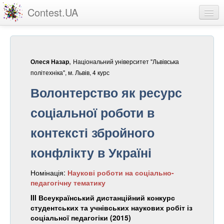
Contest.UA
Конкурсні роботи
Учасники та переможці
,
Національний університет "Львівська
Олеся Назар
Статистика
політехніка", м. Львів, 4 курс
Волонтерство як ресурс
Про проект
соціальної роботи в
вхід
контексті збройного
реєстрація
конфлікту в Україні
Номінація:
Наукові роботи на соціально-
педагогічну тематику
III Всеукраїнський дистанційний конкурс
студентських та учнівських наукових робіт із
соціальної педагогіки (2015)