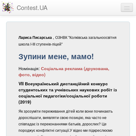
Contest.UA
Конкурсні роботи
Учасники та переможці
,
ОЗНВК "Колківська загальноосвітня
Лариса Писарська
Статистика
школа І-ІІІ ступенів-ліцей"
Зупини мене, мамо!
Про проект
Номінація:
Соціальна реклама (друкована,
вхід
фото, відео)
реєстрація
VII Всеукраїнський дистанційний конкурс
студентських та учнівських наукових робіт із
соціальної педагогіки/соціальної роботи
(2019)
Як зрозуміти переживання дітей коли вони починають
дорослішати, виявляти свою позицію, яка часто не
співпадає із переконаннями батьків, дорослих? Це
породжує конфліктні ситуації.У відео ми підкреслюємо