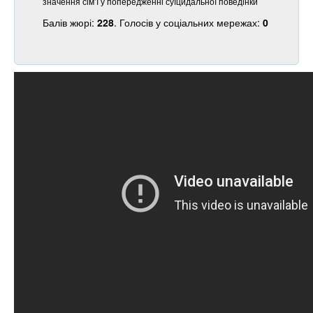
значення сім’ї у попередженні суїцидальної поведінки
Балів жюрі:
228
. Голосів у соціальних мережах:
0