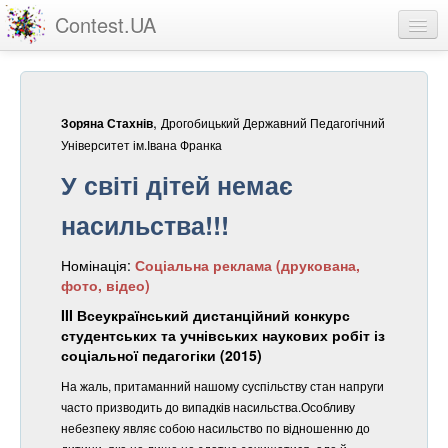
Contest.UA
Конкурсні роботи
Учасники та переможці
,
Дрогобицький Державний Педагогічний
Зоряна Стахнів
Статистика
Університет ім.Івана Франка
У світі дітей немає
Про проект
насильства!!!
вхід
Номінація:
Соціальна реклама (друкована,
реєстрація
фото, відео)
III Всеукраїнський дистанційний конкурс
студентських та учнівських наукових робіт із
соціальної педагогіки (2015)
На жаль, притаманний нашому суспільству стан напруги
часто призводить до випадків насильства.Особливу
небезпеку являє собою насильство по відношенню до