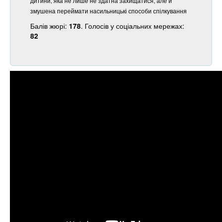
дитини, яка не лише не здатна захищатися, але й
змушена переймати насильницькі способи спілкування
Балів жюрі:
178
. Голосів у соціальних мережах:
82