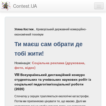
Contest.UA
Конкурсні роботи
Учасники та переможці
,
Криворізький державний комерційно-
Уляна Костюк
Статистика
економічний технікум
Ти маєш сам обрати де
Про проект
тобі жити!
вхід
Номінація:
Соціальна реклама (друкована,
реєстрація
фото, відео)
VIII Всеукраїнський дистанційний конкурс
студентських та учнівських наукових робіт із
соціальної педагогіки/соціальної роботи
(2020)
Спочатку у серцях трапляються екологічні катастрофи.
Потім ми припиняємо цінувати те, що маємо. Далі ми
закриваємо очі на клуби чорного диму, що заважають