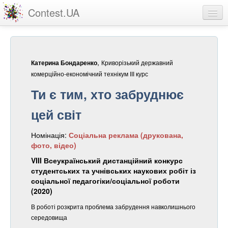
Contest.UA
Конкурсні роботи
Учасники та переможці
,
Криворізький державний
Катерина Бондаренко
Статистика
комерційно-економічний технікум ІІІ курс
Ти є тим, хто забруднює
Про проект
цей світ
вхід
Номінація:
Соціальна реклама (друкована,
реєстрація
фото, відео)
VIII Всеукраїнський дистанційний конкурс
студентських та учнівських наукових робіт із
соціальної педагогіки/соціальної роботи
(2020)
В роботі розкрита проблема забрудення навколишнього
середовища