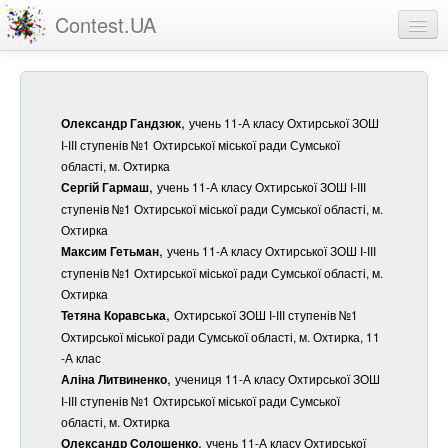
Contest.UA
Конкурсні роботи
Учасники та переможці
,
учень 11-А класу Охтирської ЗОШ
Олександр Гандзюк
Статистика
І-ІІІ ступенів №1 Охтирської міської ради Сумської
області, м. Охтирка
Про проект
,
учень 11-А класу Охтирської ЗОШ І-ІІІ
Сергій Гармаш
ступенів №1 Охтирської міської ради Сумської області, м.
Охтирка
вхід
,
учень 11-А класу Охтирської ЗОШ І-ІІІ
Максим Гетьман
реєстрація
ступенів №1 Охтирської міської ради Сумської області, м.
Охтирка
,
Охтирської ЗОШ І-ІІІ ступенів №1
Тетяна Коравська
Охтирської міської ради Сумської області, м. Охтирка, 11
-А клас
,
учениця 11-А класу Охтирської ЗОШ
Аліна Литвиненко
І-ІІІ ступенів №1 Охтирської міської ради Сумської
області, м. Охтирка
,
учень 11-А класу Охтирської
Олександр Солошенко