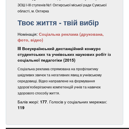
ЗОШ І-ІІІ ступенів №1 Охтирської міської ради Сумської
області, м. Охтирка
Твоє життя - твій вибір
Номінація:
Соціальна реклама (друкована,
фото, відео)
III Всеукраїнський дистанційний конкурс
студентських та учнівських наукових робіт із
соціальної педагогіки (2015)
Соціальна реклама спрямована на профілактику
шкідливих звичок та негативних явищ в учнівському
середовищі. Відео направлене на формування
здоров’язберігаючих компетенцій учнів та навичок
здорового способу життя.
Балів жюрі:
177
. Голосів у соціальних мережах:
119