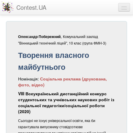
Contest.UA
Конкурсні роботи
Учасники та переможці
,
Комунальний заклад
Олександр Побережний
Статистика
"Вінницький технічний ліцей", 10 клас (група ФМН-3)
Творення власного
Про проект
майбутнього
вхід
Номінація:
Соціальна реклама (друкована,
реєстрація
фото, відео)
VIII Всеукраїнський дистанційний конкурс
студентських та учнівських наукових робіт із
соціальної педагогіки/соціальної роботи
(2020)
Сьогодні не існує універсальної освіти, яка би
гарантувала випускнику стовідсоткове
працевлаштування та успішну кар’єру у тій чи іншій