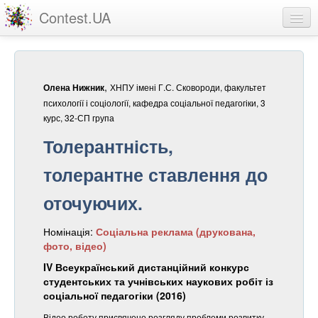
Contest.UA
Конкурсні роботи
Учасники та переможці
,
ХНПУ імені Г.С. Сковороди, факультет
Олена Нижник
Статистика
психології і соціології, кафедра соціальної педагогіки, 3
курс, 32-СП група
Про проект
Толерантність,
вхід
толерантне ставлення до
реєстрація
оточуючих.
Номінація:
Соціальна реклама (друкована,
фото, відео)
IV Всеукраїнський дистанційний конкурс
студентських та учнівських наукових робіт із
соціальної педагогіки (2016)
Відео роботу присвячено розгляду проблеми розвитку