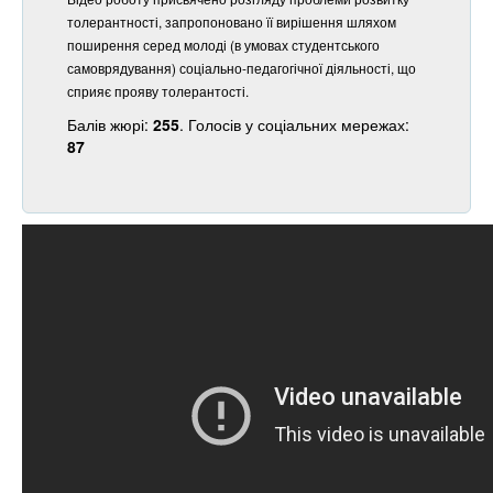
толерантності, запропоновано її вирішення шляхом
поширення серед молоді (в умовах студентського
самоврядування) соціально-педагогічної діяльності, що
сприяє прояву толерантості.
Балів жюрі:
255
. Голосів у соціальних мережах:
87