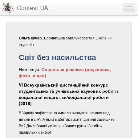
Contest.UA
Конкурсні роботи
Учасники та переможці
,
Бронницька загальноосвітня школа І-ІІ
Ольга Кучер
Статистика
ступенів
Світ без насильства
Про проект
Номінація:
Соціальна реклама (друкована,
вхід
фото, відео)
реєстрація
VI Всеукраїнський дистанційний конкурс
студентських та учнівських наукових робіт із
соціальної педагогіки/соціальної роботи
(2018)
В Україні зафіксовано чимало випадків насилля над
дітьми в сім'ї. А який відбиток в житті дитини залишите
Ви? Доля Вашої дитини в Ваших руках! Зробіть
правильний вибір!