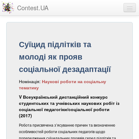
Contest.UA
Конкурсні роботи
Учасники та переможці
Суїцид підлітків та
Статистика
молоді як прояв
Про проект
соціальної дезадаптації
вхід
Номінація:
Наукові роботи на соціальну
реєстрація
тематику
V Всеукраїнський дистанційний конкурс
студентських та учнівських наукових робіт із
соціальної педагогіки/соціальної роботи
(2017)
Робота присвячена з’ясуванню причин та визначенню
особливостей роботи соціальних педагогів щодо
попередження суїцидальних проявів серед підлітків та