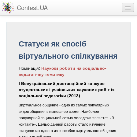
Contest.UA
Конкурсні роботи
Учасники та переможці
Статуси як спосіб
Статистика
віртуального спілкування
Про проект
Номінація:
Наукові роботи на соціально-
вхід
педагогічну тематику
реєстрація
I Всеукраїнський дистанційний конкурс
студентських і учнівських наукових робіт із
соціальної педагогіки (2013)
Виртуальное общение - одно из самых популярных
видов общения в нынешнее время. Наиболее
популярной социальной сетью молодежи является «В
контакте». Целью данной работы стало изучение
статусов как одного из способов виртуального общения
в социальной сети