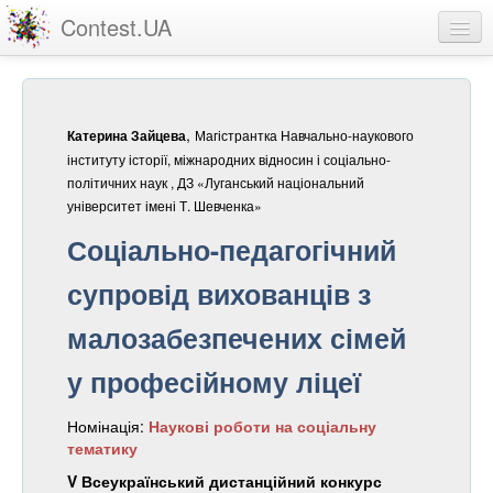
Contest.UA
Конкурсні роботи
Учасники та переможці
,
Магістрантка Навчально-наукового
Катерина Зайцева
Статистика
інституту історії, міжнародних відносин і соціально-
політичних наук , ДЗ «Луганський національний
Про проект
університет імені Т. Шевченка»
Соціально-педагогічний
вхід
супровід вихованців з
реєстрація
малозабезпечених сімей
у професійному ліцеї
Номінація:
Наукові роботи на соціальну
тематику
V Всеукраїнський дистанційний конкурс