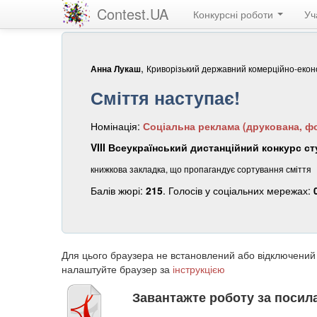
Contest.UA
Конкурсні роботи
Уч
,
Криворізький державний комерційно-екон
Анна Лукаш
Сміття наступає!
Номінація:
Соціальна реклама (друкована, фо
VIII Всеукраїнський дистанційний конкурс ст
книжкова закладка, що пропагандує сортування сміття
Балів жюрі:
215
. Голосів у соціальних мережах:
Для цього браузера не встановлений або відключений
налаштуйте браузер за
інструкцією
Завантажте роботу за поси