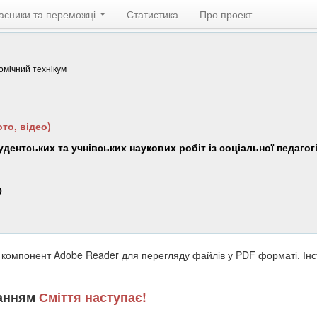
асники та переможці
Статистика
Про проект
омічний технікум
то, відео)
удентських та учнівських наукових робіт із соціальної педагог
0
 компонент Adobe Reader для перегляду файлів у PDF форматі. Ін
ланням
Сміття наступає!