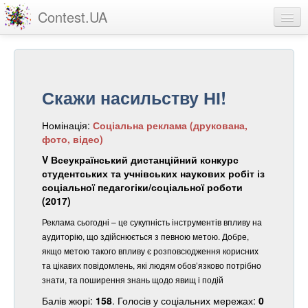
Contest.UA
Конкурсні роботи
Учасники та переможці
Скажи насильству НІ!
Статистика
Номінація:
Соціальна реклама (друкована,
Про проект
фото, відео)
вхід
V Всеукраїнський дистанційний конкурс
студентських та учнівських наукових робіт із
реєстрація
соціальної педагогіки/соціальної роботи
(2017)
Реклама сьогодні – це сукупність інструментів впливу на
аудиторію, що здійснюється з певною метою. Добре,
якщо метою такого впливу є розповсюдження корисних
та цікавих повідомлень, які людям обов’язково потрібно
знати, та поширення знань щодо явищ і подій
Балів жюрі:
158
. Голосів у соціальних мережах:
0