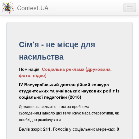
Contest.UA
Конкурсні роботи
Учасники та переможці
Сім'я - не місце для
Статистика
насильства
Про проект
Номінація:
Соціальна реклама (друкована,
вхід
фото, відео)
реєстрація
IV Всеукраїнський дистанційний конкурс
студентських та учнівських наукових робіт із
соціальної педагогіки (2016)
Домашнє насильство - гостра проблема
сьогодення.Навколо цієї теми існує маса стереотипів, які
необхідно розвінчувати
Балів жюрі:
211
. Голосів у соціальних мережах:
0