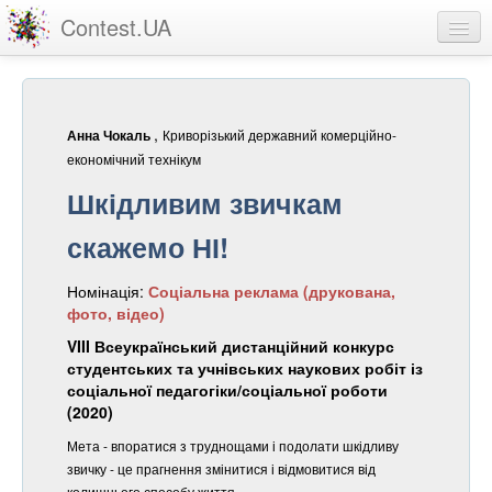
Contest.UA
Конкурсні роботи
Учасники та переможці
,
Криворізький державний комерційно-
Анна Чокаль
Статистика
економічний технікум
Шкідливим звичкам
Про проект
скажемо НІ!
вхід
Номінація:
Соціальна реклама (друкована,
реєстрація
фото, відео)
VIII Всеукраїнський дистанційний конкурс
студентських та учнівських наукових робіт із
соціальної педагогіки/соціальної роботи
(2020)
Мета - впоратися з труднощами і подолати шкідливу
звичку - це прагнення змінитися і відмовитися від
колишнього способу життя.