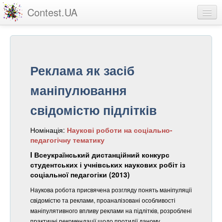
Contest.UA
Конкурсні роботи
Учасники та переможці
Реклама як засіб
Статистика
маніпулювання
Про проект
свідомістю підлітків
вхід
Номінація:
Наукові роботи на соціально-
реєстрація
педагогічну тематику
I Всеукраїнський дистанційний конкурс
студентських і учнівських наукових робіт із
соціальної педагогіки (2013)
Наукова робота присвячена розгляду понять маніпуляції
свідомістю та реклами, проаналізовані особливості
маніпулятивного впливу реклами на підлітків, розроблені
практичні рекомендації щодо протидії даному