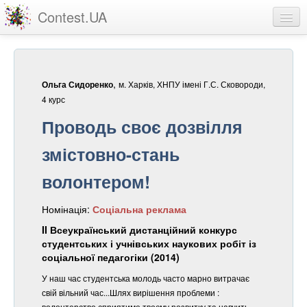
Contest.UA
Конкурсні роботи
Учасники та переможці
,
м. Харків, ХНПУ імені Г.С. Сковороди,
Ольга Сидоренко
Статистика
4 курс
Проводь своє дозвілля
Про проект
змістовно-стань
вхід
волонтером!
реєстрація
Номінація:
Соціальна реклама
II Всеукраїнський дистанційний конкурс
студентських і учнівських наукових робіт із
соціальної педагогіки (2014)
У наш час студентська молодь часто марно витрачає
свій вільний час...Шлях вирішення проблеми :
волонтерство сприятиме твоєму розвитку та навчить