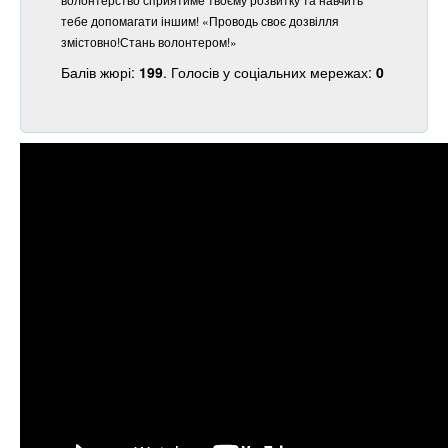
тебе допомагати іншим! «Проводь своє дозвілля
змістовно!Стань волонтером!»
Балів жюрі:
199
. Голосів у соціальних мережах:
0