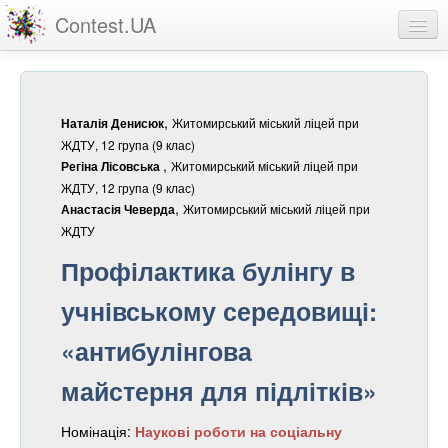
Contest.UA
Конкурсні роботи
Учасники та переможці
,
Житомирський міський ліцей при
Наталія Денисюк
Статистика
ЖДТУ, 12 група (9 клас)
,
Житомирський міський ліцей при
Регіна Лісовська
Про проект
ЖДТУ, 12 група (9 клас)
,
Житомирський міський ліцей при
Анастасія Чеверда
вхід
ЖДТУ
Профілактика булінгу в
реєстрація
учнівському середовищі:
«антибулінгова
майстерня для підлітків»
Номінація:
Наукові роботи на соціальну