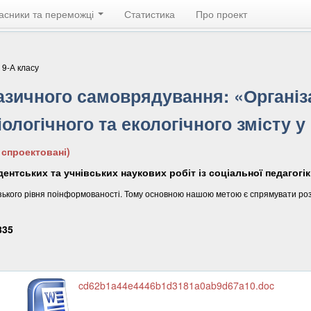
асники та переможці
Статистика
Про проект
 9-А класу
азичного самоврядування: «Організ
ологічного та екологічного змісту у
 спроектовані)
дентських та учнівських наукових робіт із соціальної педагогік
зького рівня поінформованості. Тому основною нашою метою є спрямувати розви
835
cd62b1a44e4446b1d3181a0ab9d67a10.doc