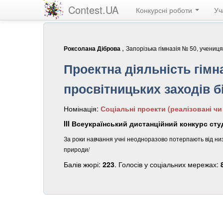
Contest.UA
Конкурсні роботи
Уч
,
Запорізька гімназія № 50, учениця
Роксолана Діброва
Проектна діяльність гімн
просвітницьких заходів бі
Номінація:
Соціальні проекти (реалізовані чи
III Всеукраїнський дистанційний конкурс сту
За роки навчання учні неодноразово потерпають від ни
природи/
Балів жюрі:
223
. Голосів у соціальних мережах: