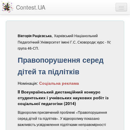
Contest.UA
Конкурсні роботи
Учасники та переможці
,
Харківський Націанольний
Вікторія Рацієвська
Статистика
Педагогічний Університет імені Г.С. Сковороди; курс - IV;
група 46-СП.
Про проект
Правопорушення серед
вхід
дітей та підлітків
реєстрація
Номінація:
Соціальна реклама
II Всеукраїнський дистанційний конкурс
студентських і учнівських наукових робіт із
соціальної педагогіки (2014)
Відеоролик присвячений проблемі «Правопорушення
серед дітей та підлітків». У відеоролику показано
важливість усвідомлення підлітками неправомірності