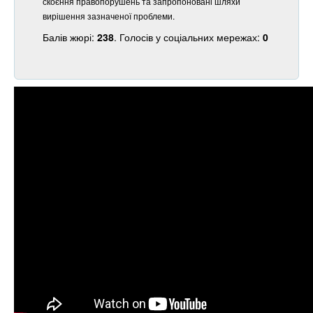
скоєння правопорушень та запропоновані шляхи
вирішення зазначеної проблеми.
Балів жюрі:
238
. Голосів у соціальних мережах:
0