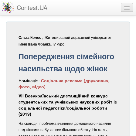
Contest.UA
Конкурсні роботи
Учасники та переможці
,
Житомирський державний університет
Ольга Колос
Статистика
імені Івана Франка, IV курс
Попередження сімейного
Про проект
насильства щодо жінок
вхід
Номінація:
Соціальна реклама (друкована,
реєстрація
фото, відео)
VII Всеукраїнський дистанційний конкурс
студентських та учнівських наукових робіт із
соціальної педагогіки/соціальної роботи
(2019)
На сьогодні проблема вчинення домашнього насилля
над жінками набуває все більшого оберту. На жаль,
постраждалі жінки не тільки не протидіють цьому, а