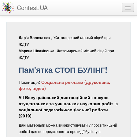
Contest.UA
Конкурсні роботи
Учасники та переможці
,
Житомирський міський ліцей при
Дар'я Волохатюк
Статистика
ЖДТУ
,
Житомирський міський ліцей при
Марина Шпаківська
Про проект
ЖДТУ
Пам'ятка СТОП БУЛІНГ!
вхід
Номінація:
Соціальна реклама (друкована,
реєстрація
фото, відео)
VII Всеукраїнський дистанційний конкурс
студентських та учнівських наукових робіт із
соціальної педагогіки/соціальної роботи
(2019)
Дані матеріали можна використовувати у просвітницькій
роботі для попередження та протидії булінгу в