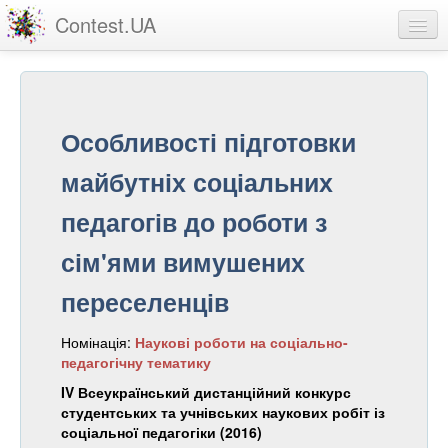
Contest.UA
Конкурсні роботи
Учасники та переможці
Особливості підготовки
Статистика
майбутніх соціальних
Про проект
педагогів до роботи з
вхід
сім'ями вимушених
реєстрація
переселенців
Номінація:
Наукові роботи на соціально-
педагогічну тематику
IV Всеукраїнський дистанційний конкурс
студентських та учнівських наукових робіт із
соціальної педагогіки (2016)