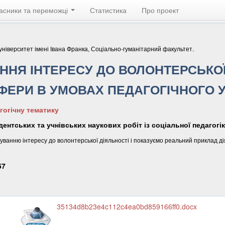
асники та переможці
Статистика
Про проект
ніверситет імені Івана Франка, Соціально-гуманітарний факультет.
НЯ ІНТЕРЕСУ ДО ВОЛОНТЕРСЬКОЇ
СФЕРИ В УМОВАХ ПЕДАГОГІЧНОГО 
гогічну тематику
ентських та учнівських наукових робіт із соціальної педагогік
уванню інтересу до волонтерської діяльності і показуємо реальний приклад ді
57
35134d8b23e4c112c4ea0bd859166ff0.docx