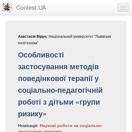
Contest.UA
Конкурсні роботи
Учасники та переможці
,
Національний університет "Львівська
Анастасія Вірун
Статистика
політехніка"
Особливості
Про проект
застосування методів
вхід
поведінкової терапії у
реєстрація
соціально-педагогічній
роботі з дітьми «групи
ризику»
Номінація:
Наукові роботи на соціально-
педагогічну тематику