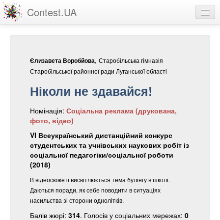
Contest.UA
Конкурсні роботи
Учасники та переможці
,
Старобільська гімназія
Єлизавета Воробйова
Статистика
Старобільської районної ради Луганської області
Ніколи не здавайся!
Про проект
Номінація:
Соціальна реклама (друкована,
вхід
фото, відео)
реєстрація
VI Всеукраїнський дистанційний конкурс
студентських та учнівських наукових робіт із
соціальної педагогіки/соціальної роботи
(2018)
В відеосюжеті висвітлюється тема булінгу в школі.
Даються поради, як себе поводити в ситуаціях
насильства зі сторони однолітків.
Балів жюрі:
314
. Голосів у соціальних мережах:
0