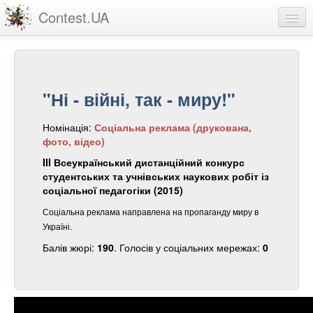
Contest.UA
Конкурсні роботи
Учасники та переможці
"Ні - війні, так - миру!"
Статистика
Номінація:
Соціальна реклама (друкована,
Про проект
фото, відео)
вхід
III Всеукраїнський дистанційний конкурс
студентських та учнівських наукових робіт із
реєстрація
соціальної педагогіки (2015)
Соціальна реклама направлена на пропаганду миру в
Україні.
Балів жюрі:
190
. Голосів у соціальних мережах:
0