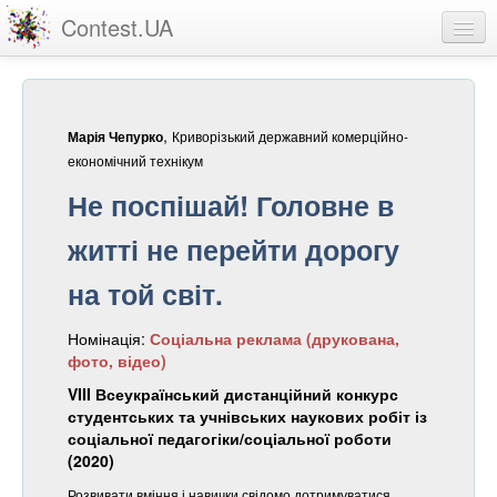
Contest.UA
Конкурсні роботи
Учасники та переможці
,
Криворізький державний комерційно-
Марія Чепурко
Статистика
економічний технікум
Не поспішай! Головне в
Про проект
житті не перейти дорогу
вхід
на той світ.
реєстрація
Номінація:
Соціальна реклама (друкована,
фото, відео)
VIII Всеукраїнський дистанційний конкурс
студентських та учнівських наукових робіт із
соціальної педагогіки/соціальної роботи
(2020)
Розвивати вміння і навички свідомо дотримуватися