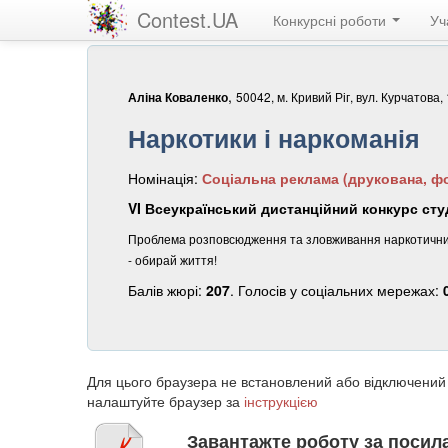
Contest.UA
Конкурсні роботи
Уч
,
50042, м. Кривий Ріг, вул. Курчатова,
Аліна Коваленко
Наркотики і наркоманія
Номінація:
Соціальна реклама (друкована, фо
VI Всеукраїнський дистанційний конкурс студ
Проблема розповсюдження та зловживання наркотичних з
- обирай життя!
Балів жюрі:
207
. Голосів у соціальних мережах:
Для цього браузера не встановлений або відключений
налаштуйте браузер за
інструкцією
Завантажте роботу за поси