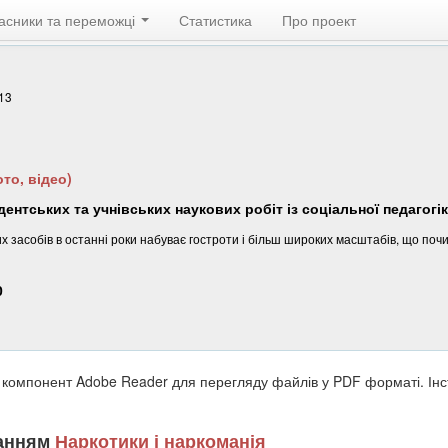
асники та переможці
Статистика
Про проект
 13
то, відео)
ентських та учнівських наукових робіт із соціальної педагогік
асобів в останні роки набуває гостроти і більш широких масштабів, що почи
0
 компонент Adobe Reader для перегляду файлів у PDF форматі. Ін
ланням
Наркотики і наркоманія