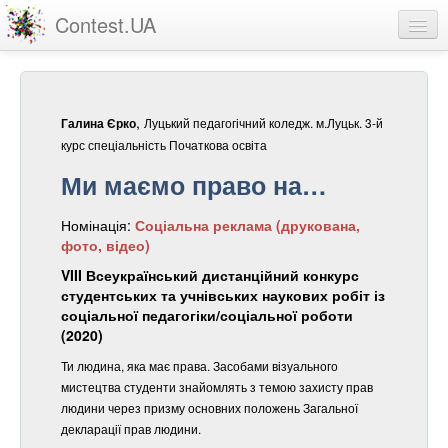
Contest.UA
Конкурсні роботи
Учасники та переможці
,
Луцький педагогічний коледж. м.Луцьк. 3-й
Галина Єрко
Статистика
курс спеціальність Початкова освіта
Ми маємо право на…
Про проект
Номінація:
Соціальна реклама (друкована,
вхід
фото, відео)
реєстрація
VIII Всеукраїнський дистанційний конкурс
студентських та учнівських наукових робіт із
соціальної педагогіки/соціальної роботи
(2020)
Ти людина, яка має права. Засобами візуального
мистецтва студенти знайомлять з темою захисту прав
людини через призму основних положень Загальної
декларації прав людини.