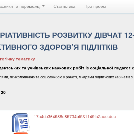
асники та переможці
Статистика
Про проект
ІАТИВНІСТЬ РОЗВИТКУ ДІВЧАТ 12-
ИВНОГО ЗДОРОВ’Я ПІДЛІТКІВ
гогічну тематику
дентських та учнівських наукових робіт із соціальної педагогік
ями, психологічною та соц.службою у роботі, лікарями підліткових кабінетів 
120
17a4cb364988e85734bf531149fa2aee.doc