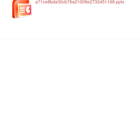
a71ce8bda30cb76a21008e2732451168.pptx