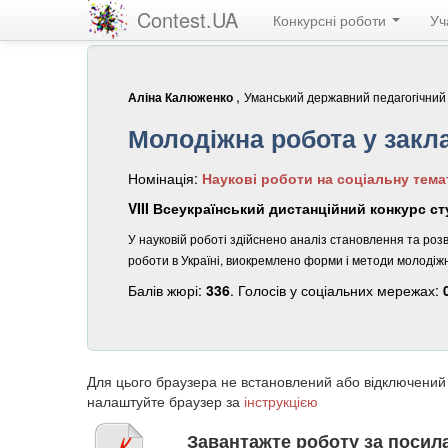
Contest.UA
Конкурсні роботи
Уч
,
Уманський державний педагогічний у
Аліна Калюженко
Молодіжна робота у закл
Номінація:
Наукові роботи на соціальну тема
VIII Всеукраїнський дистанційний конкурс ст
У науковій роботі здійснено аналіз становлення та роз
роботи в Україні, виокремлено форми і методи молодіжн
Балів жюрі:
336
. Голосів у соціальних мережах:
Для цього браузера не встановлений або відключений
налаштуйте браузер за
інструкцією
Завантажте роботу за поси