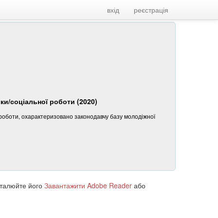
вхід
реєстрація
іки/соціальної роботи (2020)
ї роботи, охарактеризовано законодавчу базу молодіжної
сталюйте його
Завантажити Adobe Reader
або