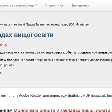
асники та переможці
Статистика
Про проект
ніверситет імені Павла Тичини, м. Умань. I курс (ОС «Магістр»)
адах вищої освіти
тику
удентських та учнівських наукових робіт із соціальної педагог
витку молодіжної роботи в Україні та з’ясовано ключові поняття досліджувано
ої роботи.
0
 компонент Adobe Reader для перегляду файлів у PDF форматі. Ін
ланням
Молодіжна робота у закладах вищої освіти