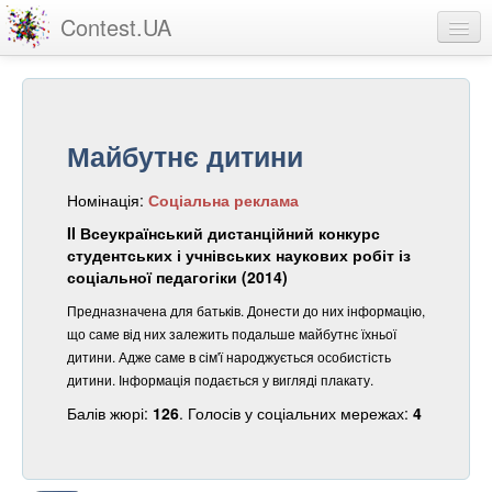
Contest.UA
Конкурсні роботи
Учасники та переможці
Майбутнє дитини
Статистика
Номінація:
Соціальна реклама
Про проект
II Всеукраїнський дистанційний конкурс
вхід
студентських і учнівських наукових робіт із
соціальної педагогіки (2014)
реєстрація
Предназначена для батьків. Донести до них інформацію,
що саме від них залежить подальше майбутнє їхньої
дитини. Адже саме в сім'ї народжується особистість
дитини. Інформація подається у вигляді плакату.
Балів жюрі:
126
. Голосів у соціальних мережах:
4