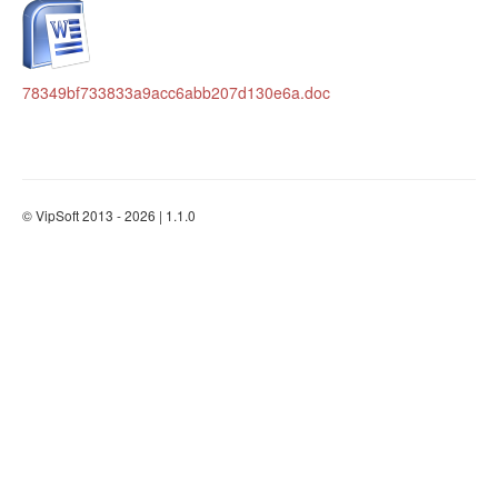
78349bf733833a9acc6abb207d130e6a.doc
© VipSoft 2013 - 2026 | 1.1.0